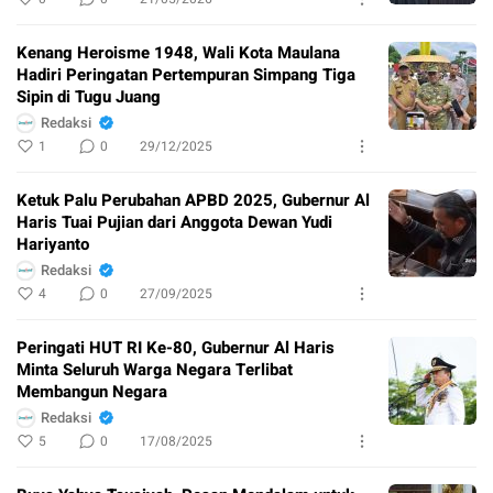
Kenang Heroisme 1948, Wali Kota Maulana
Hadiri Peringatan Pertempuran Simpang Tiga
Sipin di Tugu Juang
Redaksi
1
0
29/12/2025
Ketuk Palu Perubahan APBD 2025, Gubernur Al
Haris Tuai Pujian dari Anggota Dewan Yudi
Hariyanto
Redaksi
4
0
27/09/2025
Peringati HUT RI Ke-80, Gubernur Al Haris
Minta Seluruh Warga Negara Terlibat
Membangun Negara
Redaksi
5
0
17/08/2025