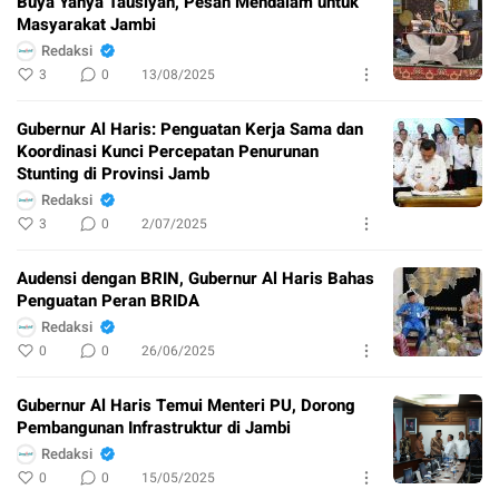
Buya Yahya Tausiyah, Pesan Mendalam untuk
Masyarakat Jambi
Redaksi
3
0
13/08/2025
Gubernur Al Haris: Penguatan Kerja Sama dan
Koordinasi Kunci Percepatan Penurunan
Stunting di Provinsi Jamb
Redaksi
3
0
2/07/2025
Audensi dengan BRIN, Gubernur Al Haris Bahas
Penguatan Peran BRIDA
Redaksi
0
0
26/06/2025
Gubernur Al Haris Temui Menteri PU, Dorong
Pembangunan Infrastruktur di Jambi
Redaksi
0
0
15/05/2025