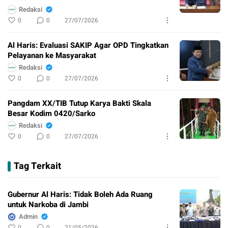
Redaksi
0
0
27/07/2026
Al Haris: Evaluasi SAKIP Agar OPD Tingkatkan
Pelayanan ke Masyarakat
Redaksi
0
0
27/07/2026
Pangdam XX/TIB Tutup Karya Bakti Skala
Besar Kodim 0420/Sarko
Redaksi
0
0
27/07/2026
Tag Terkait
Gubernur Al Haris: Tidak Boleh Ada Ruang
untuk Narkoba di Jambi
Admin
0
0
21/05/2026