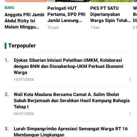
BARU
Peringati HUT
PKS PT SATU
W
Pertama, DPD PRI
Dipertanyakan
B
Anggota PRI Jambi
Jambi Lansung
Warga Sipin Teluk
D
Abdul Rizky Isi
Berbagi Dengan
Duren, Jarak Dekat
L
Malam Minggu
15 jam
1 hari
2 
Masyarakat
Permukiman Jadi
B
dengan Gowes
5 jam
Sorotan
D
Bersama, Dorong
Terpopuler
T
Aktivitas Positif
P
1.
Djokas Siburian Inisiasi Pelatihan UMKM, Kolaborasi
dengan BNN dan Disnakerkop-UKM Perkuat Ekonomi
Warga
13/07/2026
2.
Wali Kota Maulana Bersama Camat A. Salim Sholat
Subuh Berjamaah dan Serahkan Hasil Kampung Bahagia
Tahap I
25/07/2026
3.
Lurah Simpangrimbo Apresiasi Semangat Warga RT 16
Membangun Lingkungan