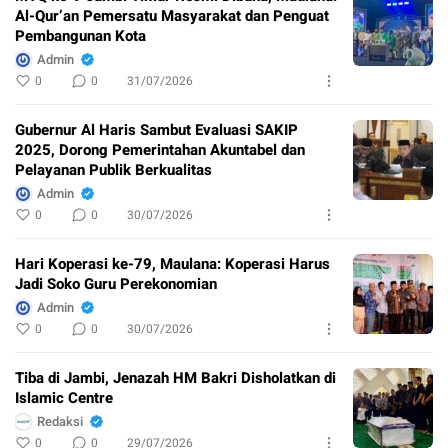
Al-Qur’an Pemersatu Masyarakat dan Penguat
Pembangunan Kota
Admin
0
0
31/07/2026
Gubernur Al Haris Sambut Evaluasi SAKIP
2025, Dorong Pemerintahan Akuntabel dan
Pelayanan Publik Berkualitas
Admin
0
0
30/07/2026
Hari Koperasi ke-79, Maulana: Koperasi Harus
Jadi Soko Guru Perekonomian
Admin
0
0
30/07/2026
Tiba di Jambi, Jenazah HM Bakri Disholatkan di
Islamic Centre
Redaksi
0
0
29/07/2026