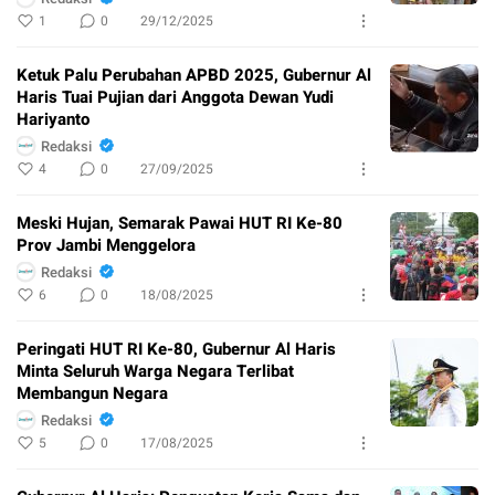
1
0
29/12/2025
Ketuk Palu Perubahan APBD 2025, Gubernur Al
Haris Tuai Pujian dari Anggota Dewan Yudi
Hariyanto
Redaksi
4
0
27/09/2025
Meski Hujan, Semarak Pawai HUT RI Ke-80
Prov Jambi Menggelora
Redaksi
6
0
18/08/2025
Peringati HUT RI Ke-80, Gubernur Al Haris
Minta Seluruh Warga Negara Terlibat
Membangun Negara
Redaksi
5
0
17/08/2025