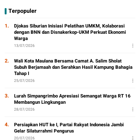
Sorotan
D
Bersama, Dorong
Terpopuler
T
Aktivitas Positif
P
1.
Djokas Siburian Inisiasi Pelatihan UMKM, Kolaborasi
dengan BNN dan Disnakerkop-UKM Perkuat Ekonomi
Warga
13/07/2026
2.
Wali Kota Maulana Bersama Camat A. Salim Sholat
Subuh Berjamaah dan Serahkan Hasil Kampung Bahagia
Tahap I
25/07/2026
3.
Lurah Simpangrimbo Apresiasi Semangat Warga RT 16
Membangun Lingkungan
28/07/2026
4.
Persiapkan HUT ke I, Partai Rakyat Indonesia Jambi
Gelar Silaturrahmi Pengurus
20/07/2026