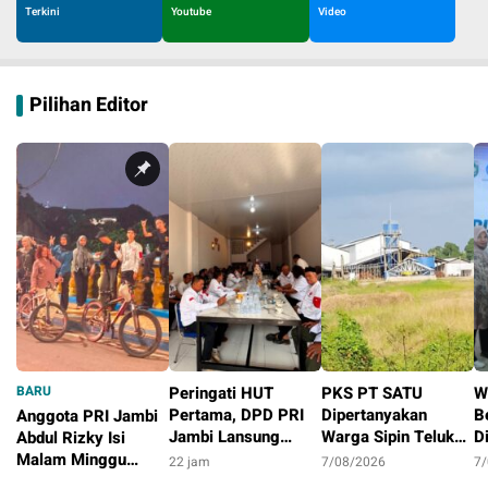
Terkini
Youtube
Video
Pilihan Editor
BARU
Peringati HUT
PKS PT SATU
W
Pertama, DPD PRI
Dipertanyakan
B
Anggota PRI Jambi
Jambi Lansung
Warga Sipin Teluk
D
Abdul Rizky Isi
Berbagi Dengan
Duren, Jarak Dekat
L
Malam Minggu
22 jam
7/08/2026
7
Masyarakat
Permukiman Jadi
B
dengan Gowes
13 jam