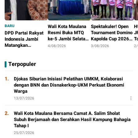
BARU
Wali Kota Maulana
Spektakuler! Open
H
Resmi Buka MTQ
Tournament Domino
J
DPD Partai Rakyat
ke-5 Jambi Selatan,
Kapolda Cup 2026
T
Indonesia Jambi
Syiar Al-Qur’an
Ditutup Meriah,
J
Matangkan
4/08/2026
3/08/2026
2
Menggema di
Orado Optimis
D
Persiapan
4/08/2026
Tambak Sari
Lahirkan Atlit
B
Peringatan HUT
Terpopuler
Berprestasi
Pertama
1.
Djokas Siburian Inisiasi Pelatihan UMKM, Kolaborasi
dengan BNN dan Disnakerkop-UKM Perkuat Ekonomi
Warga
13/07/2026
2.
Wali Kota Maulana Bersama Camat A. Salim Sholat
Subuh Berjamaah dan Serahkan Hasil Kampung Bahagia
Tahap I
25/07/2026