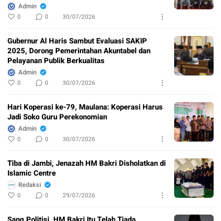
Admin
0
0
30/07/2026
Gubernur Al Haris Sambut Evaluasi SAKIP
2025, Dorong Pemerintahan Akuntabel dan
Pelayanan Publik Berkualitas
Admin
0
0
30/07/2026
Hari Koperasi ke-79, Maulana: Koperasi Harus
Jadi Soko Guru Perekonomian
Admin
0
0
30/07/2026
Tiba di Jambi, Jenazah HM Bakri Disholatkan di
Islamic Centre
Redaksi
0
0
29/07/2026
Sang Politisi, HM Bakri Itu Telah Tiada