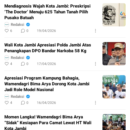
Mendiagnosis Wajah Kota Jambi: Preskripsi
‘The Doctor’ Menuju 625 Tahun Tanah Pilih
Pusako Batuah
Redaksi
6
0
19/04/2026
Wali Kota Jambi Apresiasi Polda Jambi Atas
Penangkapan DPO Bandar Narkoba 58 Kg
Redaksi
4
0
17/04/2026
Apresiasi Program Kampung Bahagia,
Wamendagri Bima Arya Dorong Kota Jambi
Jadi Role Model Nasional
Redaksi
4
0
16/04/2026
Momen Langka! Wamendagri Bima Arya
“Sidak” Kesiapan Para Camat Lewat HT Wali
Kota Jambi