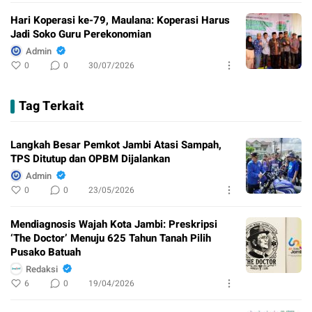
Hari Koperasi ke-79, Maulana: Koperasi Harus
Jadi Soko Guru Perekonomian
Admin
0
0
30/07/2026
Tag Terkait
Langkah Besar Pemkot Jambi Atasi Sampah,
TPS Ditutup dan OPBM Dijalankan
Admin
0
0
23/05/2026
Mendiagnosis Wajah Kota Jambi: Preskripsi
‘The Doctor’ Menuju 625 Tahun Tanah Pilih
Pusako Batuah
Redaksi
6
0
19/04/2026