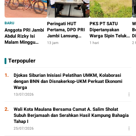
BARU
Peringati HUT
PKS PT SATU
W
Pertama, DPD PRI
Dipertanyakan
B
Anggota PRI Jambi
Jambi Lansung
Warga Sipin Teluk
D
Abdul Rizky Isi
Berbagi Dengan
Duren, Jarak Dekat
L
Malam Minggu
13 jam
1 hari
2 
Masyarakat
Permukiman Jadi
B
dengan Gowes
3 jam
Sorotan
D
Bersama, Dorong
Terpopuler
T
Aktivitas Positif
P
1.
Djokas Siburian Inisiasi Pelatihan UMKM, Kolaborasi
dengan BNN dan Disnakerkop-UKM Perkuat Ekonomi
Warga
13/07/2026
2.
Wali Kota Maulana Bersama Camat A. Salim Sholat
Subuh Berjamaah dan Serahkan Hasil Kampung Bahagia
Tahap I
25/07/2026