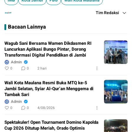
IMB
Kota Jambi
PBG
Wali Kota Maulana
Tim Redaksi
Bacaan Lainnya
Wagub Sani Bersama Wamen Dikdasmen RI
Luncurkan Aplikasi Bungo Pintar, Dorong
Transformasi Digital Pendidikan di Jambi
Admin
0
0
2 hari
Wali Kota Maulana Resmi Buka MTQ ke-5
Jambi Selatan, Syiar Al-Qur’an Menggema di
Tambak Sari
Admin
0
0
4/08/2026
Spektakuler! Open Tournament Domino Kapolda
Cup 2026 Ditutup Meriah, Orado Optimis