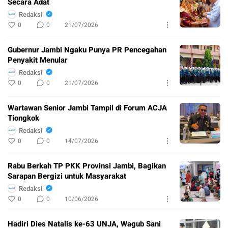
Secara Adat
Redaksi
0
0
21/07/2026
Gubernur Jambi Ngaku Punya PR Pencegahan
Penyakit Menular
Redaksi
0
0
21/07/2026
Wartawan Senior Jambi Tampil di Forum ACJA
Tiongkok
Redaksi
0
0
14/07/2026
Rabu Berkah TP PKK Provinsi Jambi, Bagikan
Sarapan Bergizi untuk Masyarakat
Redaksi
0
0
10/06/2026
Hadiri Dies Natalis ke-63 UNJA, Wagub Sani