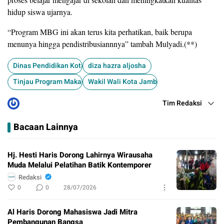
hidup siswa ujarnya.
“Program MBG ini akan terus kita perhatikan, baik berupa
menunya hingga pendistribusiannnya” tambah Mulyadi.(**)
Dinas Pendidikan Kota Jambi
diza hazra aljosha
Tinjau Program Makan Bergizi Gratis (MBG)
Wakil Wali Kota Jambi
Tim Redaksi
Bacaan Lainnya
Hj. Hesti Haris Dorong Lahirnya Wirausaha
Muda Melalui Pelatihan Batik Kontemporer
Redaksi
0
0
28/07/2026
Al Haris Dorong Mahasiswa Jadi Mitra
Pembangunan Bangsa