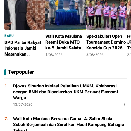
BARU
Wali Kota Maulana
Spektakuler! Open
H
Resmi Buka MTQ
Tournament Domino
J
DPD Partai Rakyat
ke-5 Jambi Selatan,
Kapolda Cup 2026
T
Indonesia Jambi
Syiar Al-Qur’an
Ditutup Meriah,
J
Matangkan
4/08/2026
3/08/2026
2
Menggema di
Orado Optimis
D
Persiapan
4/08/2026
Tambak Sari
Lahirkan Atlit
B
Peringatan HUT
Terpopuler
Berprestasi
Pertama
1.
Djokas Siburian Inisiasi Pelatihan UMKM, Kolaborasi
dengan BNN dan Disnakerkop-UKM Perkuat Ekonomi
Warga
13/07/2026
2.
Wali Kota Maulana Bersama Camat A. Salim Sholat
Subuh Berjamaah dan Serahkan Hasil Kampung Bahagia
Tahap I