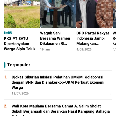
BARU
Wagub Sani
DPD Partai Rakyat
W
Bersama Wamen
Indonesia Jambi
R
PKS PT SATU
Dikdasmen RI
Matangkan
k
Dipertanyakan
Luncurkan Aplikasi
Persiapan
S
Warga Sipin Teluk
19 jam
4/08/2026
4
Bungo Pintar,
Peringatan HUT
M
Duren, Jarak Dekat
15 jam
Dorong
Pertama
T
Permukiman Jadi
Terpopuler
Transformasi Digital
Sorotan
Pendidikan di Jambi
1.
Djokas Siburian Inisiasi Pelatihan UMKM, Kolaborasi
dengan BNN dan Disnakerkop-UKM Perkuat Ekonomi
Warga
13/07/2026
2.
Wali Kota Maulana Bersama Camat A. Salim Sholat
Subuh Berjamaah dan Serahkan Hasil Kampung Bahagia