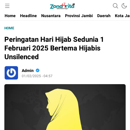
Berita Harian Negeri
Home
Headline
Nusantara
Provinsi Jambi
Daerah
Kota Ja
HOME
Peringatan Hari Hijab Sedunia 1
Februari 2025 Bertema Hijabis
Unsilenced
Admin
01/02/2025 - 04:57