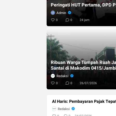
Peringati HUT Pertama, DPD 
Admin
0
0
24 jam
Ribuan Warga Tumpah Ruah Ja
Santai di Makodim 0415/Jamb
Redaksi
0
0
26/07/2026
Al Haris: Pembayaran Pajak Tepa
Redaksi