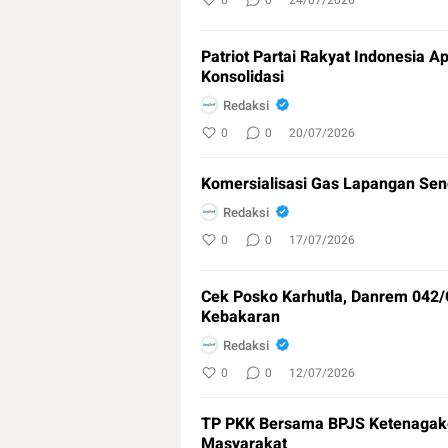
0
0
24/07/2026
Patriot Partai Rakyat Indonesia A
Konsolidasi
Redaksi
0
0
20/07/2026
Komersialisasi Gas Lapangan Seng
Redaksi
0
0
17/07/2026
Cek Posko Karhutla, Danrem 042
Kebakaran
Redaksi
0
0
12/07/2026
TP PKK Bersama BPJS Ketenagaker
Masyarakat