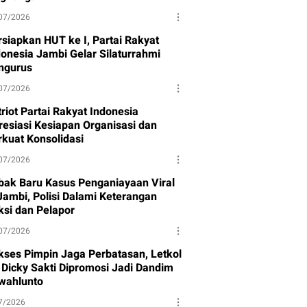
07/2026
rsiapkan HUT ke I, Partai Rakyat
donesia Jambi Gelar Silaturrahmi
ngurus
07/2026
riot Partai Rakyat Indonesia
resiasi Kesiapan Organisasi dan
rkuat Konsolidasi
07/2026
bak Baru Kasus Penganiayaan Viral
 Jambi, Polisi Dalami Keterangan
ksi dan Pelapor
07/2026
kses Pimpin Jaga Perbatasan, Letkol
f Dicky Sakti Dipromosi Jadi Dandim
wahlunto
7/2026