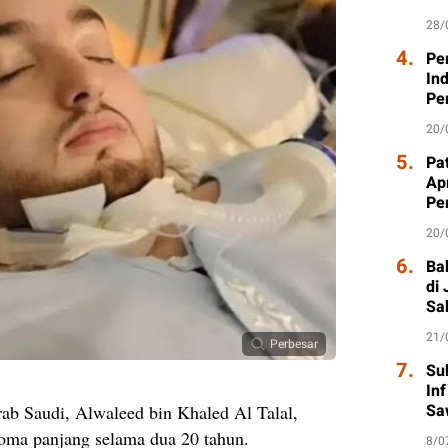
28/
4.
Pe
In
Pe
20/
5.
Pat
Ap
Pe
20/
6.
Ba
di
Sa
21/
Perbesar
7.
Su
In
Sa
b Saudi, Alwaleed bin Khaled Al Talal,
koma panjang selama dua 20 tahun.
8/0