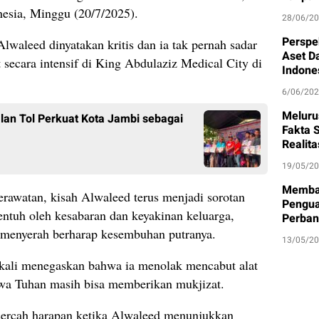
esia, Minggu (20/7/2025).
28/06/2
Perspe
Alwaleed dinyatakan kritis dan ia tak pernah sadar
Aset D
 secara intensif di King Abdulaziz Medical City di
Indone
6/06/20
Meluru
an Tol Perkuat Kota Jambi sebagai
Fakta S
Realit
19/05/2
Memban
rawatan, kisah Alwaleed terus menjadi sorotan
Pengua
ntuh oleh kesabaran dan keyakinan keluarga,
Perban
h menyerah berharap kesembuhan putranya.
13/05/2
 kali menegaskan bahwa ia menolak mencabut alat
wa Tuhan masih bisa memberikan mukjizat.
cercah harapan ketika Alwaleed menunjukkan