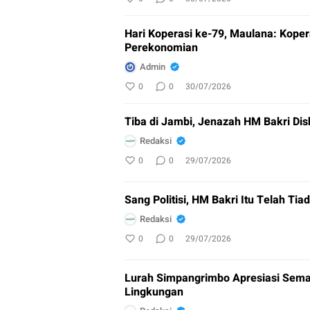
Hari Koperasi ke-79, Maulana: Koper
Perekonomian
Admin
0
0
30/07/2026
Tiba di Jambi, Jenazah HM Bakri Dish
Redaksi
0
0
29/07/2026
Sang Politisi, HM Bakri Itu Telah Tia
Redaksi
0
0
29/07/2026
Lurah Simpangrimbo Apresiasi Sem
Lingkungan