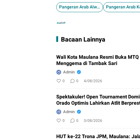
Pangeran Arab Alwaleed bin Khaled Al Talal
Bacaan Lainnya
Wali Kota Maulana Resmi Buka MTQ k
Menggema di Tambak Sari
Admin
0
0
4/08/2026
Spektakuler! Open Tournament Domin
Orado Optimis Lahirkan Atlit Berpres
Admin
0
0
3/08/2026
HUT ke-22 Trona JPM, Maulana: Jala