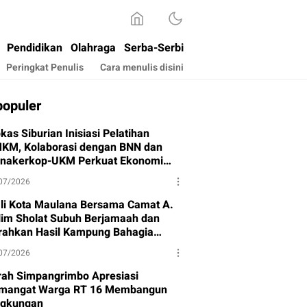
Pendidikan
Olahraga
Serba-Serbi
Peringkat Penulis
Cara menulis disini
populer
kas Siburian Inisiasi Pelatihan
KM, Kolaborasi dengan BNN dan
snakerkop-UKM Perkuat Ekonomi
rga
07/2026
li Kota Maulana Bersama Camat A.
lim Sholat Subuh Berjamaah dan
rahkan Hasil Kampung Bahagia
hap I
07/2026
rah Simpangrimbo Apresiasi
mangat Warga RT 16 Membangun
ngkungan