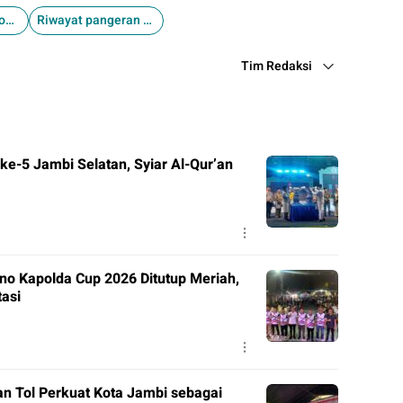
Pangeran Arab Koma 20 Tahun
Riwayat pangeran Arab Alwaleed bin khaled Al Talal
Tim Redaksi
e-5 Jambi Selatan, Syiar Al-Qur’an
o Kapolda Cup 2026 Ditutup Meriah,
tasi
n Tol Perkuat Kota Jambi sebagai