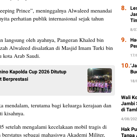
8.
Le
leeping Prince”, meninggalnya Alwaleed menandai
Ja
yita perhatian publik internasional sejak tahun
Ti
8/0
9.
 langsung oleh ayahnya, Pangeran Khaled bin
Had
Pe
nazah Alwaleed disalatkan di Masjid Imam Turki bin
u kota Arab Saudi.
17/
10.
‘J
ino Kapolda Cup 2026 Ditutup
Bu
t Berprestasi
18/
Wali K
Jambi 
a mendalam, terutama bagi keluarga kerajaan dan
di Tam
i kisahnya.
4/08/20
 setelah mengalami kecelakaan mobil tragis di
Hak Pu
ih berstatus sebagai mahasiswa Akademi Militer,
Tanpa 