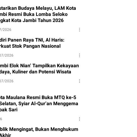
starikan Budaya Melayu, LAM Kota
mbi Resmi Buka Lomba Seloko
ngkat Kota Jambi Tahun 2026
7/2026
iri Panen Raya TNI, Al Haris:
rkuat Stok Pangan Nasional
07/2026
ambi Elok Nian’ Tampilkan Kekayaan
daya, Kuliner dan Potensi Wisata
07/2026
ota Maulana Resmi Buka MTQ ke-5
Selatan, Syiar Al-Qur’an Menggema
bak Sari
26
blik Mengingat, Bukan Menghukum
Akhir