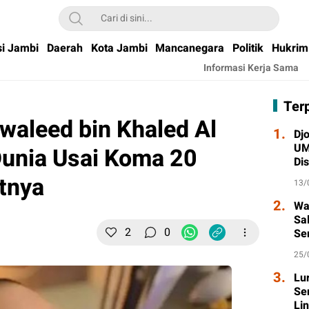
si Jambi
Daerah
Kota Jambi
Mancanegara
Politik
Hukrim
Informasi Kerja Sama
Ter
waleed bin Khaled Al
1.
Djo
UM
Dunia Usai Koma 20
Di
Wa
atnya
13/
2.
Wa
Sa
2
0
Se
Ta
25/
3.
Lu
Se
Li