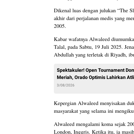
Dikenal luas dengan julukan “The S
akhir dari perjalanan medis yang men
2005.
Kabar wafatnya Alwaleed diumumkan
Talal, pada Sabtu, 19 Juli 2025. Je
Abdullah yang terletak di Riyadh, ib
Spektakuler! Open Tournament Dom
Meriah, Orado Optimis Lahirkan Atli
3/08/2026
Kepergian Alwaleed menyisakan duk
masyarakat yang selama ini mengikut
Alwaleed mengalami koma sejak 2005
London, Inggris. Ketika itu, ia mas