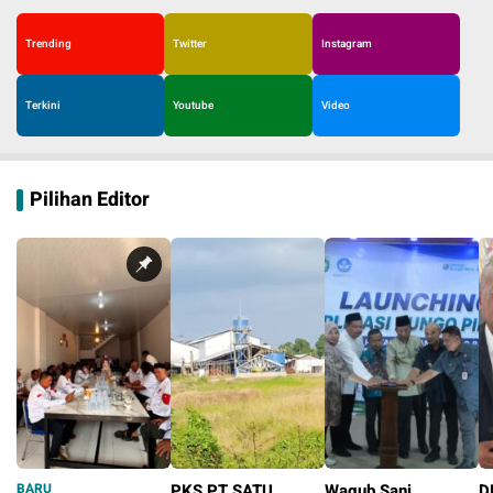
Trending
Twitter
Instagram
Terkini
Youtube
Video
Pilihan Editor
BARU
PKS PT SATU
Wagub Sani
D