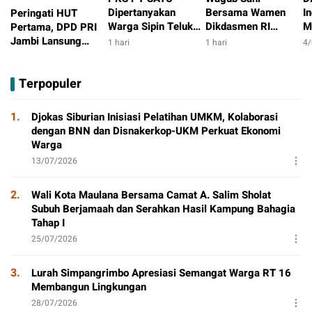
Dipertanyakan
Bersama Wamen
I
Peringati HUT
Warga Sipin Teluk
Dikdasmen RI
M
Pertama, DPD PRI
Duren, Jarak Dekat
Luncurkan Aplikasi
P
Jambi Lansung
1 hari
1 hari
4
Permukiman Jadi
Bungo Pintar,
P
Berbagi Dengan
3 jam
Sorotan
Dorong
P
Masyarakat
Terpopuler
Transformasi Digital
Pendidikan di Jambi
1.
Djokas Siburian Inisiasi Pelatihan UMKM, Kolaborasi
dengan BNN dan Disnakerkop-UKM Perkuat Ekonomi
Warga
13/07/2026
2.
Wali Kota Maulana Bersama Camat A. Salim Sholat
Subuh Berjamaah dan Serahkan Hasil Kampung Bahagia
Tahap I
25/07/2026
3.
Lurah Simpangrimbo Apresiasi Semangat Warga RT 16
Membangun Lingkungan
28/07/2026