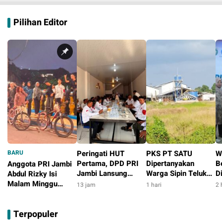
Pilihan Editor
BARU
Peringati HUT
PKS PT SATU
W
Pertama, DPD PRI
Dipertanyakan
B
Anggota PRI Jambi
Jambi Lansung
Warga Sipin Teluk
D
Abdul Rizky Isi
Berbagi Dengan
Duren, Jarak Dekat
L
Malam Minggu
13 jam
1 hari
2 
Masyarakat
Permukiman Jadi
B
dengan Gowes
4 jam
Sorotan
D
Bersama, Dorong
Terpopuler
T
Aktivitas Positif