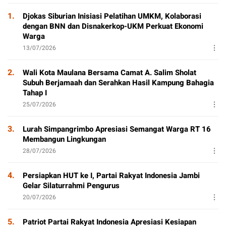
P
1.
Djokas Siburian Inisiasi Pelatihan UMKM, Kolaborasi
dengan BNN dan Disnakerkop-UKM Perkuat Ekonomi
Warga
13/07/2026
2.
Wali Kota Maulana Bersama Camat A. Salim Sholat
Subuh Berjamaah dan Serahkan Hasil Kampung Bahagia
Tahap I
25/07/2026
3.
Lurah Simpangrimbo Apresiasi Semangat Warga RT 16
Membangun Lingkungan
28/07/2026
4.
Persiapkan HUT ke I, Partai Rakyat Indonesia Jambi
Gelar Silaturrahmi Pengurus
20/07/2026
5.
Patriot Partai Rakyat Indonesia Apresiasi Kesiapan