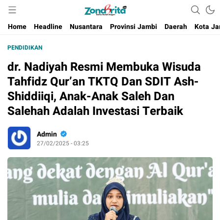
Berita Harian Negeri
Home
Headline
Nusantara
Provinsi Jambi
Daerah
Kota Ja
PENDIDIKAN
dr. Nadiyah Resmi Membuka Wisuda
Tahfidz Qur’an TKTQ Dan SDIT Ash-
Shiddiiqi, Anak-Anak Saleh Dan
Salehah Adalah Investasi Terbaik
Admin
27/02/2025 - 03:25