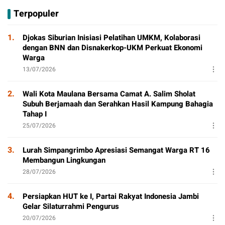
Sorotan
D
Bersama, Dorong
Terpopuler
T
Aktivitas Positif
P
1.
Djokas Siburian Inisiasi Pelatihan UMKM, Kolaborasi
dengan BNN dan Disnakerkop-UKM Perkuat Ekonomi
Warga
13/07/2026
2.
Wali Kota Maulana Bersama Camat A. Salim Sholat
Subuh Berjamaah dan Serahkan Hasil Kampung Bahagia
Tahap I
25/07/2026
3.
Lurah Simpangrimbo Apresiasi Semangat Warga RT 16
Membangun Lingkungan
28/07/2026
4.
Persiapkan HUT ke I, Partai Rakyat Indonesia Jambi
Gelar Silaturrahmi Pengurus
20/07/2026