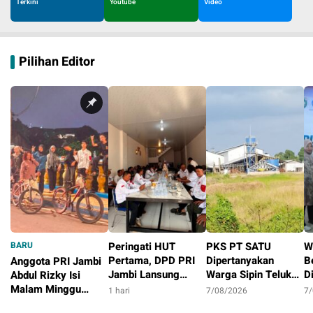
Terkini
Youtube
Video
Pilihan Editor
BARU
Peringati HUT
PKS PT SATU
W
Pertama, DPD PRI
Dipertanyakan
B
Anggota PRI Jambi
Jambi Lansung
Warga Sipin Teluk
D
Abdul Rizky Isi
Berbagi Dengan
Duren, Jarak Dekat
L
Malam Minggu
1 hari
7/08/2026
7
Masyarakat
Permukiman Jadi
B
dengan Gowes
20 jam