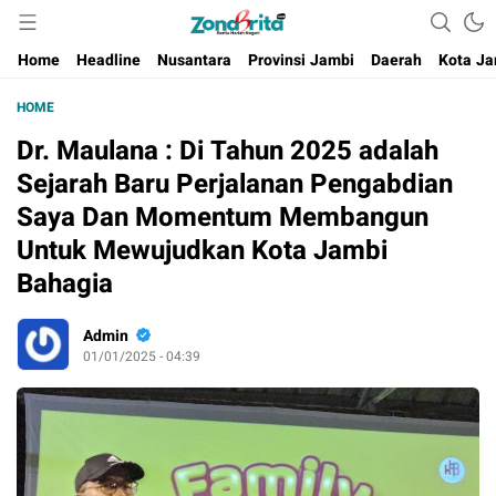
Berita Harian Negeri
Home
Headline
Nusantara
Provinsi Jambi
Daerah
Kota Ja
HOME
Dr. Maulana : Di Tahun 2025 adalah
Sejarah Baru Perjalanan Pengabdian
Saya Dan Momentum Membangun
Untuk Mewujudkan Kota Jambi
Bahagia
Admin
01/01/2025 - 04:39