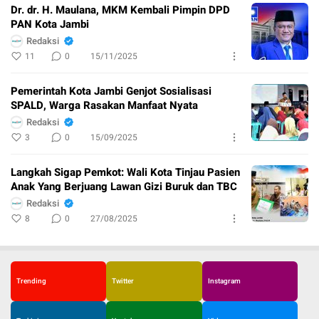
Dr. dr. H. Maulana, MKM Kembali Pimpin DPD
PAN Kota Jambi
Redaksi
11
0
15/11/2025
Pemerintah Kota Jambi Genjot Sosialisasi
SPALD, Warga Rasakan Manfaat Nyata
Redaksi
3
0
15/09/2025
Langkah Sigap Pemkot: Wali Kota Tinjau Pasien
Anak Yang Berjuang Lawan Gizi Buruk dan TBC
Redaksi
8
0
27/08/2025
Trending
Twitter
Instagram