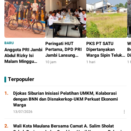
BARU
Peringati HUT
PKS PT SATU
W
Pertama, DPD PRI
Dipertanyakan
B
Anggota PRI Jambi
Jambi Lansung
Warga Sipin Teluk
D
Abdul Rizky Isi
Berbagi Dengan
Duren, Jarak Dekat
L
Malam Minggu
10 jam
1 hari
1 
Masyarakat
Permukiman Jadi
B
dengan Gowes
35 menit
Sorotan
D
Bersama, Dorong
Terpopuler
T
Aktivitas Positif
P
1.
Djokas Siburian Inisiasi Pelatihan UMKM, Kolaborasi
dengan BNN dan Disnakerkop-UKM Perkuat Ekonomi
Warga
13/07/2026
2.
Wali Kota Maulana Bersama Camat A. Salim Sholat