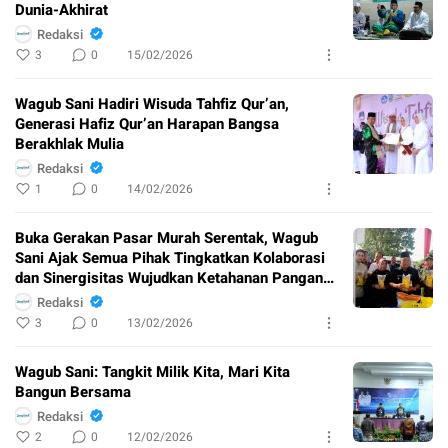
Dunia-Akhirat
Redaksi
3
0
15/02/2026
Wagub Sani Hadiri Wisuda Tahfiz Qur’an,
Generasi Hafiz Qur’an Harapan Bangsa
Berakhlak Mulia
Redaksi
1
0
14/02/2026
Buka Gerakan Pasar Murah Serentak, Wagub
Sani Ajak Semua Pihak Tingkatkan Kolaborasi
dan Sinergisitas Wujudkan Ketahanan Pangan
Berkelanjuntan
Redaksi
3
0
13/02/2026
Wagub Sani: Tangkit Milik Kita, Mari Kita
Bangun Bersama
Redaksi
2
0
12/02/2026