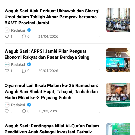
Wagub Sani Ajak Perkuat Ukhuwah dan Sinergi
Umat dalam Tabligh Akbar Pemprov bersama
BKMT Provinsi Jambi
Redaksi
1
0
21/04/2026
Wagub Sani: APPSI Jambi Pilar Penguat
Ekonomi Rakyat dan Pasar Berdaya Saing
Redaksi
1
0
20/04/2026
Qiyammul Lail Itikab Malam ke-25 Ramadhan:
Wagub Sani Sholat Hajat, Tahajud, Taubah dan
Hadiri Milad ke-8 Pejuang Subuh
Redaksi
3
0
15/03/2026
Wagub Sani: Pentingnya Nilai Al-Qur’an Dalam
Pendidikan Anak Sebagai Investasi Terbaik