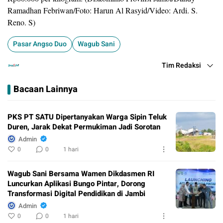
Ramadhan Febriwan/Foto: Harun Al Rasyid/Video: Ardi. S.
Reno. S)
Pasar Angso Duo
Wagub Sani
Tim Redaksi
Bacaan Lainnya
PKS PT SATU Dipertanyakan Warga Sipin Teluk
Duren, Jarak Dekat Permukiman Jadi Sorotan
Admin
0
0
1 hari
Wagub Sani Bersama Wamen Dikdasmen RI
Luncurkan Aplikasi Bungo Pintar, Dorong
Transformasi Digital Pendidikan di Jambi
Admin
0
0
1 hari