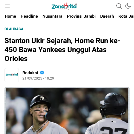
Berita Harian Negeri
Home
Headline
Nusantara
Provinsi Jambi
Daerah
Kota Ja
OLAHRAGA
Stanton Ukir Sejarah, Home Run ke-
450 Bawa Yankees Unggul Atas
Orioles
Redaksi
21/09/2025 - 10:29