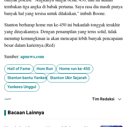
tembakan tiga angka di babak pertama. Saya rasa dia masih punya
banyak hal yang tersisa untuk dilakukan,” imbuh Boone.
​Stanton berharap home run ke-450 ini bukanlah tonggak terakhir
yang dirayakannya. Dengan penampilan yang terus solid, tidak
menutup kemungkinan ia akan mencapai lebih banyak pencapaian
besar dalam kariernya.(Red)
apnews.com
Sumber:
Hall of Fame
Hom Run
Home run ke-450
Stanton bantu Yankees tutup celah di AL East
Stanton Ukir Sejarah
Yankees Unggul
Tim Redaksi
Bacaan Lainnya