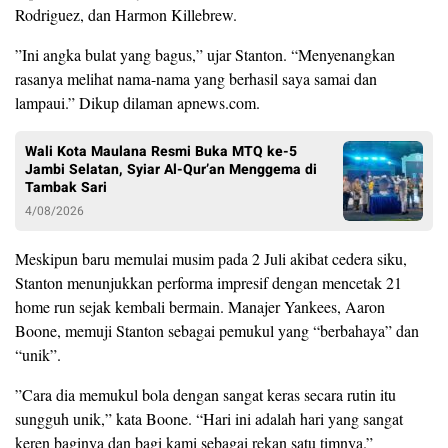
Rodriguez, dan Harmon Killebrew.
​”Ini angka bulat yang bagus,” ujar Stanton. “Menyenangkan
rasanya melihat nama-nama yang berhasil saya samai dan
lampaui.” Dikup dilaman apnews.com.
Wali Kota Maulana Resmi Buka MTQ ke-5
Jambi Selatan, Syiar Al-Qur’an Menggema di
Tambak Sari
4/08/2026
​Meskipun baru memulai musim pada 2 Juli akibat cedera siku,
Stanton menunjukkan performa impresif dengan mencetak 21
home run sejak kembali bermain. Manajer Yankees, Aaron
Boone, memuji Stanton sebagai pemukul yang “berbahaya” dan
“unik”.
​”Cara dia memukul bola dengan sangat keras secara rutin itu
sungguh unik,” kata Boone. “Hari ini adalah hari yang sangat
keren baginya dan bagi kami sebagai rekan satu timnya.”