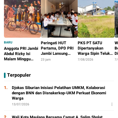
BARU
Peringati HUT
PKS PT SATU
W
Pertama, DPD PRI
Dipertanyakan
B
Anggota PRI Jambi
Jambi Lansung
Warga Sipin Teluk
D
Abdul Rizky Isi
Berbagi Dengan
Duren, Jarak Dekat
L
Malam Minggu
23 jam
7/08/2026
7
Masyarakat
Permukiman Jadi
B
dengan Gowes
13 jam
Sorotan
D
Bersama, Dorong
Terpopuler
T
Aktivitas Positif
P
1.
Djokas Siburian Inisiasi Pelatihan UMKM, Kolaborasi
dengan BNN dan Disnakerkop-UKM Perkuat Ekonomi
Warga
13/07/2026
2.
Wali Kota Maulana Bersama Camat A. Salim Sholat