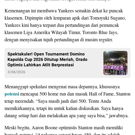
​Kemenangan ini membawa Yankees semakin dekat ke puncak
klasemen. Dipimpin oleh lemparan apik dari Tomoyuki Sugano,
Yankees kini hanya terpaut dua pertandingan dari pemuncak
klasemen Liga Amerika Wilayah Timur, Toronto Blue Jays,
dengan menyisakan tujuh pertandingan di musim reguler.
Spektakuler! Open Tournament Domino
Kapolda Cup 2026 Ditutup Meriah, Orado
Optimis Lahirkan Atlit Berprestasi
3/08/2026
​Menanggapi spekulasi mengenai masa depannya, khususnya
potensi
mencapai 500 home run dan masuk Hall of Fame, Stanton
tetap merendah. “Saya masih jauh dari 500. Tentu Anda
memikirkannya, tetapi itu untuk kalian diskusikan. Saya hanya
datang setiap hari dan melakukan apa yang saya bisa,” jawabnya.
​Meski begitu, Aaron Boone optimistis Stanton masih memiliki
banyak potensi. “Angkanya sangat besar, 450, dan itu adalah