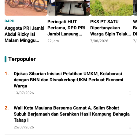
BARU
Peringati HUT
PKS PT SATU
W
Pertama, DPD PRI
Dipertanyakan
B
Anggota PRI Jambi
Jambi Lansung
Warga Sipin Teluk
D
Abdul Rizky Isi
Berbagi Dengan
Duren, Jarak Dekat
L
Malam Minggu
22 jam
7/08/2026
7
Masyarakat
Permukiman Jadi
B
dengan Gowes
13 jam
Sorotan
D
Bersama, Dorong
Terpopuler
T
Aktivitas Positif
P
1.
Djokas Siburian Inisiasi Pelatihan UMKM, Kolaborasi
dengan BNN dan Disnakerkop-UKM Perkuat Ekonomi
Warga
13/07/2026
2.
Wali Kota Maulana Bersama Camat A. Salim Sholat
Subuh Berjamaah dan Serahkan Hasil Kampung Bahagia
Tahap I
25/07/2026