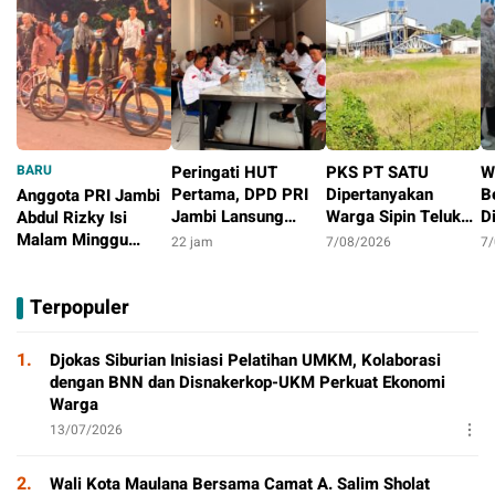
BARU
Peringati HUT
PKS PT SATU
W
Pertama, DPD PRI
Dipertanyakan
B
Anggota PRI Jambi
Jambi Lansung
Warga Sipin Teluk
D
Abdul Rizky Isi
Berbagi Dengan
Duren, Jarak Dekat
L
Malam Minggu
22 jam
7/08/2026
7
Masyarakat
Permukiman Jadi
B
dengan Gowes
13 jam
Sorotan
D
Bersama, Dorong
Terpopuler
T
Aktivitas Positif
P
1.
Djokas Siburian Inisiasi Pelatihan UMKM, Kolaborasi
dengan BNN dan Disnakerkop-UKM Perkuat Ekonomi
Warga
13/07/2026
2.
Wali Kota Maulana Bersama Camat A. Salim Sholat