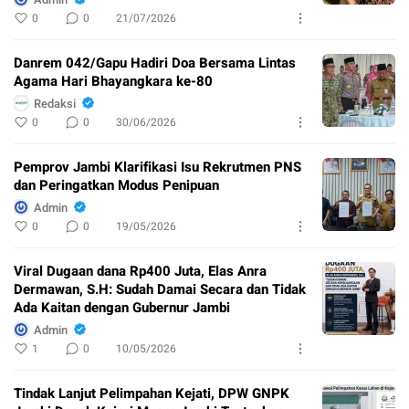
0
0
21/07/2026
Danrem 042/Gapu Hadiri Doa Bersama Lintas
Agama Hari Bhayangkara ke-80
Redaksi
0
0
30/06/2026
Pemprov Jambi Klarifikasi Isu Rekrutmen PNS
dan Peringatkan Modus Penipuan
Admin
0
0
19/05/2026
Viral Dugaan dana Rp400 Juta, Elas Anra
Dermawan, S.H: Sudah Damai Secara dan Tidak
Ada Kaitan dengan Gubernur Jambi
Admin
1
0
10/05/2026
Tindak Lanjut Pelimpahan Kejati, DPW GNPK