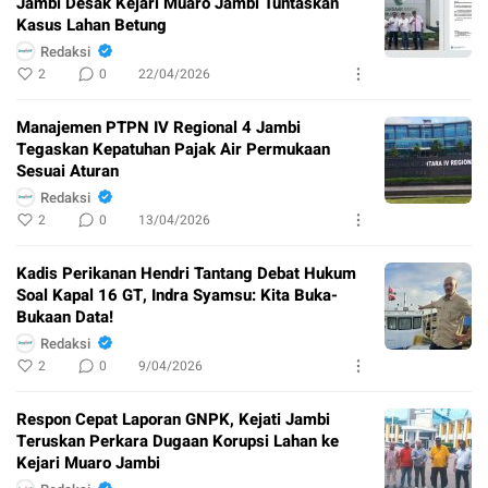
Jambi Desak Kejari Muaro Jambi Tuntaskan
Kasus Lahan Betung
Redaksi
2
0
22/04/2026
Manajemen PTPN IV Regional 4 Jambi
Tegaskan Kepatuhan Pajak Air Permukaan
Sesuai Aturan
Redaksi
2
0
13/04/2026
Kadis Perikanan Hendri Tantang Debat Hukum
Soal Kapal 16 GT, Indra Syamsu: Kita Buka-
Bukaan Data!
Redaksi
2
0
9/04/2026
Respon Cepat Laporan GNPK, Kejati Jambi
Teruskan Perkara Dugaan Korupsi Lahan ke
Kejari Muaro Jambi