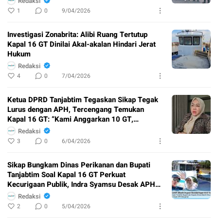
Redaksi
1
0
9/04/2026
Investigasi Zonabrita: Alibi Ruang Tertutup
Kapal 16 GT Dinilai Akal-akalan Hindari Jerat
Hukum
Redaksi
4
0
7/04/2026
Ketua DPRD Tanjabtim Tegaskan Sikap Tegak
Lurus dengan APH, Tercengang Temukan
Kapal 16 GT: “Kami Anggarkan 10 GT,
Mengapa Berubah?”
Redaksi
3
0
6/04/2026
Sikap Bungkam Dinas Perikanan dan Bupati
Tanjabtim Soal Kapal 16 GT Perkuat
Kecurigaan Publik, Indra Syamsu Desak APH
Bertindak
Redaksi
2
0
5/04/2026