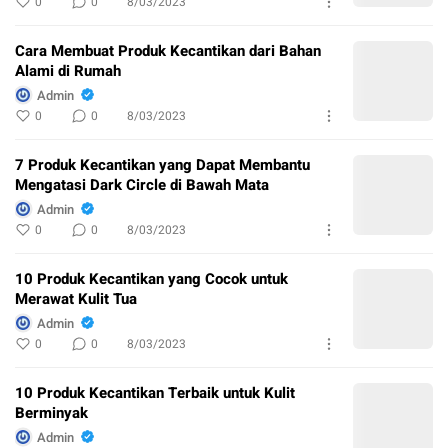
0
0
8/03/2023
Cara Membuat Produk Kecantikan dari Bahan
Alami di Rumah
Admin
0
0
8/03/2023
7 Produk Kecantikan yang Dapat Membantu
Mengatasi Dark Circle di Bawah Mata
Admin
0
0
8/03/2023
10 Produk Kecantikan yang Cocok untuk
Merawat Kulit Tua
Admin
0
0
8/03/2023
10 Produk Kecantikan Terbaik untuk Kulit
Berminyak
Admin