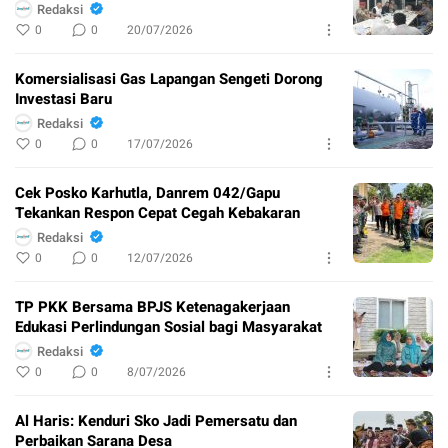
Redaksi
0
0
20/07/2026
Komersialisasi Gas Lapangan Sengeti Dorong
Investasi Baru
Redaksi
0
0
17/07/2026
Cek Posko Karhutla, Danrem 042/Gapu
Tekankan Respon Cepat Cegah Kebakaran
Redaksi
0
0
12/07/2026
TP PKK Bersama BPJS Ketenagakerjaan
Edukasi Perlindungan Sosial bagi Masyarakat
Redaksi
0
0
8/07/2026
Al Haris: Kenduri Sko Jadi Pemersatu dan
Perbaikan Sarana Desa