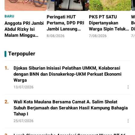
BARU
Peringati HUT
PKS PT SATU
W
Pertama, DPD PRI
Dipertanyakan
B
Anggota PRI Jambi
Jambi Lansung
Warga Sipin Teluk
D
Abdul Rizky Isi
Berbagi Dengan
Duren, Jarak Dekat
L
Malam Minggu
8/08/2026
7/08/2026
7
Masyarakat
Permukiman Jadi
B
dengan Gowes
2 hari
Sorotan
D
Bersama, Dorong
Terpopuler
T
Aktivitas Positif
P
1.
Djokas Siburian Inisiasi Pelatihan UMKM, Kolaborasi
dengan BNN dan Disnakerkop-UKM Perkuat Ekonomi
Warga
13/07/2026
2.
Wali Kota Maulana Bersama Camat A. Salim Sholat
Subuh Berjamaah dan Serahkan Hasil Kampung Bahagia
Tahap I
25/07/2026