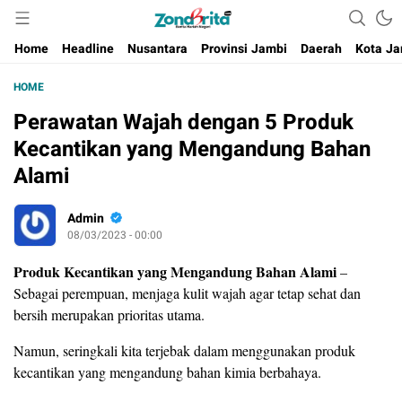
Berita Harian Negeri
Home
Headline
Nusantara
Provinsi Jambi
Daerah
Kota Ja
HOME
Perawatan Wajah dengan 5 Produk
Kecantikan yang Mengandung Bahan
Alami
Admin
08/03/2023 - 00:00
Produk Kecantikan yang Mengandung Bahan Alami
–
Sebagai perempuan, menjaga kulit wajah agar tetap sehat dan
bersih merupakan prioritas utama.
Namun, seringkali kita terjebak dalam menggunakan produk
kecantikan yang mengandung bahan kimia berbahaya.