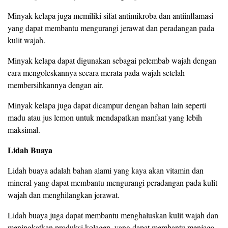
Minyak kelapa juga memiliki sifat antimikroba dan antiinflamasi
yang dapat membantu mengurangi jerawat dan peradangan pada
kulit wajah.
Minyak kelapa dapat digunakan sebagai pelembab wajah dengan
cara mengoleskannya secara merata pada wajah setelah
membersihkannya dengan air.
Minyak kelapa juga dapat dicampur dengan bahan lain seperti
madu atau jus lemon untuk mendapatkan manfaat yang lebih
maksimal.
Lidah Buaya
Lidah buaya adalah bahan alami yang kaya akan vitamin dan
mineral yang dapat membantu mengurangi peradangan pada kulit
wajah dan menghilangkan jerawat.
Lidah buaya juga dapat membantu menghaluskan kulit wajah dan
meningkatkan produksi kolagen, yang dapat membantu menjaga