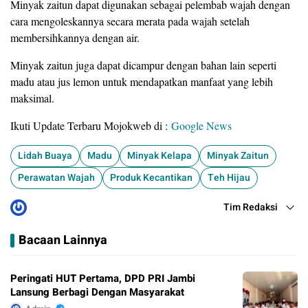
Minyak zaitun dapat digunakan sebagai pelembab wajah dengan
cara mengoleskannya secara merata pada wajah setelah
membersihkannya dengan air.
Minyak zaitun juga dapat dicampur dengan bahan lain seperti
madu atau jus lemon untuk mendapatkan manfaat yang lebih
maksimal.
Ikuti Update Terbaru Mojokweb di :
Google News
Lidah Buaya
Madu
Minyak Kelapa
Minyak Zaitun
Perawatan Wajah
Produk Kecantikan
Teh Hijau
Tim Redaksi
Bacaan Lainnya
Peringati HUT Pertama, DPD PRI Jambi
Lansung Berbagi Dengan Masyarakat