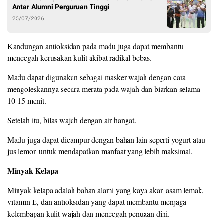
Antar Alumni Perguruan Tinggi
25/07/2026
Kandungan antioksidan pada madu juga dapat membantu
mencegah kerusakan kulit akibat radikal bebas.
Madu dapat digunakan sebagai masker wajah dengan cara
mengoleskannya secara merata pada wajah dan biarkan selama
10-15 menit.
Setelah itu, bilas wajah dengan air hangat.
Madu juga dapat dicampur dengan bahan lain seperti yogurt atau
jus lemon untuk mendapatkan manfaat yang lebih maksimal.
Minyak Kelapa
Minyak kelapa adalah bahan alami yang kaya akan asam lemak,
vitamin E, dan antioksidan yang dapat membantu menjaga
kelembapan kulit wajah dan mencegah penuaan dini.