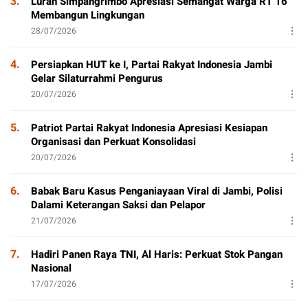
3.
Lurah Simpangrimbo Apresiasi Semangat Warga RT 16
Membangun Lingkungan
28/07/2026
4.
Persiapkan HUT ke I, Partai Rakyat Indonesia Jambi
Gelar Silaturrahmi Pengurus
20/07/2026
5.
Patriot Partai Rakyat Indonesia Apresiasi Kesiapan
Organisasi dan Perkuat Konsolidasi
20/07/2026
6.
Babak Baru Kasus Penganiayaan Viral di Jambi, Polisi
Dalami Keterangan Saksi dan Pelapor
21/07/2026
7.
Hadiri Panen Raya TNI, Al Haris: Perkuat Stok Pangan
Nasional
17/07/2026