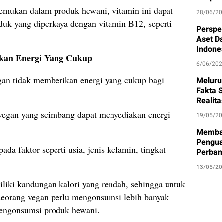
mukan dalam produk hewani, vitamin ini dapat
28/06/2
duk yang diperkaya dengan vitamin B12, seperti
Perspe
Aset D
Indone
ikan Energi Yang Cukup
6/06/20
gan tidak memberikan energi yang cukup bagi
Meluru
Fakta S
Realit
vegan yang seimbang dapat menyediakan energi
19/05/2
Memban
Pengua
ada faktor seperti usia, jenis kelamin, tingkat
Perban
13/05/2
liki kandungan kalori yang rendah, sehingga untuk
seorang vegan perlu mengonsumsi lebih banyak
engonsumsi produk hewani.