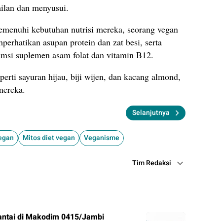
milan dan menyusui.
enuhi kebutuhan nutrisi mereka, seorang vegan
erhatikan asupan protein dan zat besi, serta
si suplemen asam folat dan vitamin B12.
erti sayuran hijau, biji wijen, dan kacang almond,
mereka.
Selanjutnya
Vegan
Mitos diet vegan
Veganisme
Tim Redaksi
ntai di Makodim 0415/Jambi