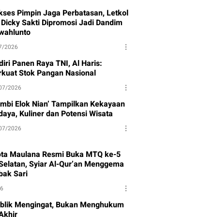
kses Pimpin Jaga Perbatasan, Letkol
f Dicky Sakti Dipromosi Jadi Dandim
wahlunto
7/2026
iri Panen Raya TNI, Al Haris:
rkuat Stok Pangan Nasional
07/2026
ambi Elok Nian’ Tampilkan Kekayaan
daya, Kuliner dan Potensi Wisata
07/2026
ota Maulana Resmi Buka MTQ ke-5
Selatan, Syiar Al-Qur’an Menggema
bak Sari
26
blik Mengingat, Bukan Menghukum
Akhir