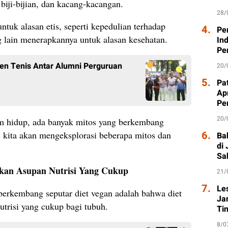
 biji-bijian, dan kacang-kacangan.
28/
tuk alasan etis, seperti kepedulian terhadap
4.
Pe
 lain menerapkannya untuk alasan kesehatan.
In
Pe
men Tenis Antar Alumni Perguruan
20/
5.
Pat
Ap
Pe
20/
m hidup, ada banyak mitos yang berkembang
6.
i, kita akan mengeksplorasi beberapa mitos dan
Ba
di
Sa
ikan Asupan Nutrisi Yang Cukup
21/
7.
Le
berkembang seputar diet vegan adalah bahwa diet
Ja
utrisi yang cukup bagi tubuh.
Ti
8/0