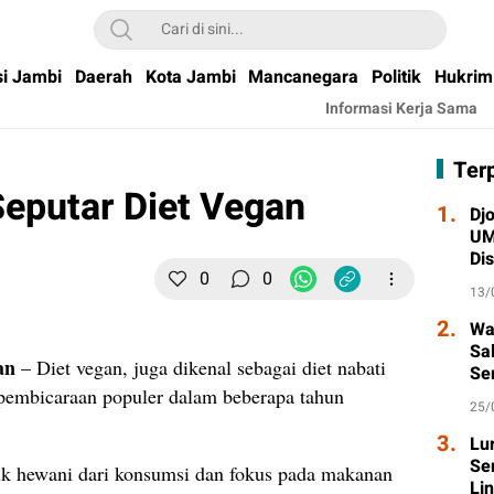
si Jambi
Daerah
Kota Jambi
Mancanegara
Politik
Hukrim
Informasi Kerja Sama
Ter
Seputar Diet Vegan
1.
Djo
UM
Di
0
0
Wa
13/
2.
Wa
Sa
an
– Diet vegan, juga dikenal sebagai diet nabati
Se
k pembicaraan populer dalam beberapa tahun
Ta
25/
3.
Lu
Se
uk hewani dari konsumsi dan fokus pada makanan
Li