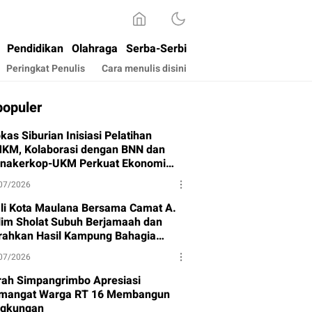
Pendidikan
Olahraga
Serba-Serbi
Peringkat Penulis
Cara menulis disini
populer
kas Siburian Inisiasi Pelatihan
KM, Kolaborasi dengan BNN dan
snakerkop-UKM Perkuat Ekonomi
rga
07/2026
li Kota Maulana Bersama Camat A.
lim Sholat Subuh Berjamaah dan
rahkan Hasil Kampung Bahagia
hap I
07/2026
rah Simpangrimbo Apresiasi
mangat Warga RT 16 Membangun
ngkungan