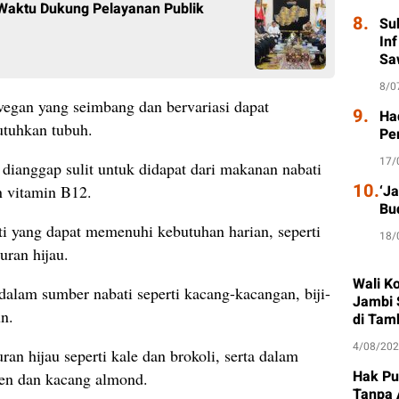
 Waktu Dukung Pelayanan Publik
8.
Su
In
Sa
8/0
vegan yang seimbang dan bervariasi dapat
9.
Had
utuhkan tubuh.
Pe
17/
 dianggap sulit untuk didapat dari makanan nabati
10.
an vitamin B12.
‘J
Bu
i yang dapat memenuhi kebutuhan harian, seperti
18/
uran hijau.
Wali K
dalam sumber nabati seperti kacang-kacangan, biji-
Jambi 
un.
di Tam
4/08/20
n hijau seperti kale dan brokoli, serta dalam
Hak Pu
ijen dan kacang almond.
Tanpa 