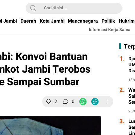
si Jambi
Daerah
Kota Jambi
Mancanegara
Politik
Hukrim
Informasi Kerja Sama
Ter
bi: Konvoi Bantuan
1.
Djo
UM
kot Jambi Terobos
Di
Wa
re Sampai Sumbar
13/
2.
Wa
Sa
2
0
Se
Ta
25/
3.
Lu
Se
Li