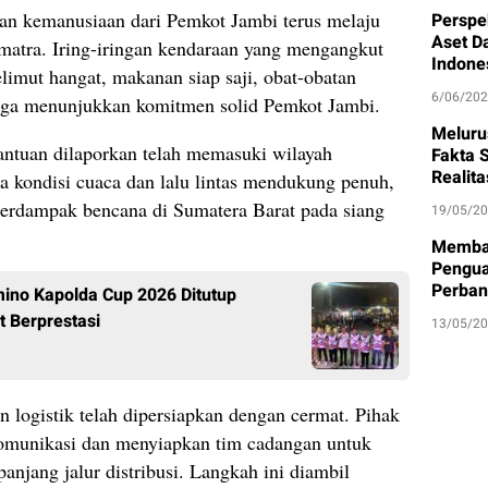
an kemanusiaan dari Pemkot Jambi terus melaju
Perspe
Aset D
umatra. Iring-iringan kendaraan yang mengangkut
Indone
limut hangat, makanan siap saji, obat-obatan
6/06/20
arga menunjukkan komitmen solid Pemkot Jambi.
Meluru
k bantuan dilaporkan telah memasuki wilayah
Fakta S
Realit
a kondisi cuaca dan lalu lintas mendukung penuh,
i terdampak bencana di Sumatera Barat pada siang
19/05/2
Memban
Pengua
Perban
ino Kapolda Cup 2026 Ditutup
t Berprestasi
13/05/2
logistik telah dipersiapkan dengan cermat. Pihak
rkomunikasi dan menyiapkan tim cadangan untuk
anjang jalur distribusi. Langkah ini diambil