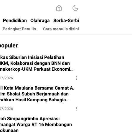
Pendidikan
Olahraga
Serba-Serbi
Peringkat Penulis
Cara menulis disini
populer
kas Siburian Inisiasi Pelatihan
KM, Kolaborasi dengan BNN dan
snakerkop-UKM Perkuat Ekonomi
rga
07/2026
li Kota Maulana Bersama Camat A.
lim Sholat Subuh Berjamaah dan
rahkan Hasil Kampung Bahagia
hap I
07/2026
rah Simpangrimbo Apresiasi
mangat Warga RT 16 Membangun
ngkungan