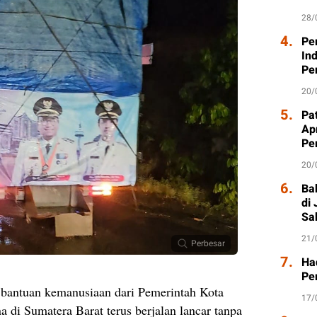
28/
4.
Pe
In
Pe
20/
5.
Pat
Ap
Pe
20/
6.
Ba
di
Sa
21/
Perbesar
7.
Had
Pe
 bantuan kemanusiaan dari Pemerintah Kota
17/
 di Sumatera Barat terus berjalan lancar tanpa