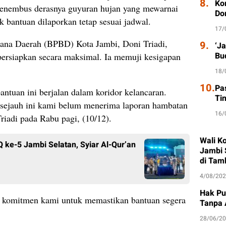
8.
Ko
menembus derasnya guyuran hujan yang mewarnai
Do
uk bantuan dilaporkan tetap sesuai jadwal.
17/
ana Daerah (BPBD) Kota Jambi, Doni Triadi,
9.
‘J
Bu
persiapkan secara maksimal. Ia memuji kesigapan
18/
10.
Pa
antuan ini berjalan dalam koridor kelancaran.
Ti
 sejauh ini kami belum menerima laporan hambatan
16/
Triadi pada Rabu pagi, (10/12).
Wali K
ke-5 Jambi Selatan, Syiar Al-Qur’an
Jambi 
di Tam
4/08/20
Hak Pu
n komitmen kami untuk memastikan bantuan segera
Tanpa 
28/06/2