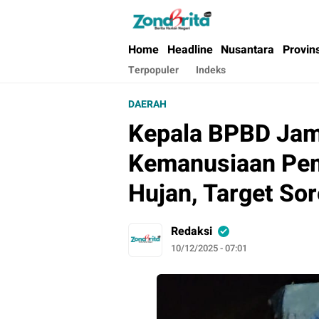
Berita Harian Negeri
Home
Headline
Nusantara
Provin
Terpopuler
Indeks
DAERAH
Kepala BPBD Jam
Kemanusiaan Pem
Hujan, Target So
Redaksi
10/12/2025 - 07:01