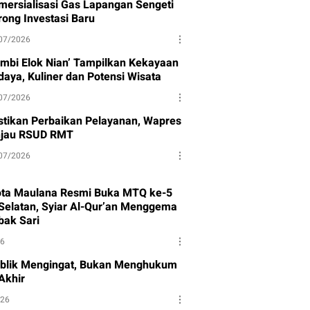
mersialisasi Gas Lapangan Sengeti
rong Investasi Baru
07/2026
ambi Elok Nian’ Tampilkan Kekayaan
daya, Kuliner dan Potensi Wisata
07/2026
stikan Perbaikan Pelayanan, Wapres
njau RSUD RMT
07/2026
ota Maulana Resmi Buka MTQ ke-5
Selatan, Syiar Al-Qur’an Menggema
bak Sari
26
blik Mengingat, Bukan Menghukum
Akhir
026