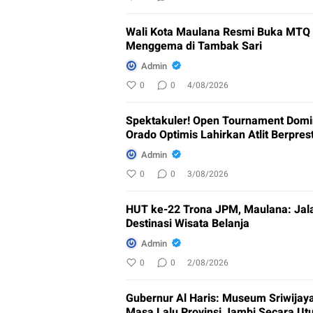
Wali Kota Maulana Resmi Buka MTQ k
Menggema di Tambak Sari
Admin
0
0
4/08/2026
Spektakuler! Open Tournament Domin
Orado Optimis Lahirkan Atlit Berpres
Admin
0
0
3/08/2026
HUT ke-22 Trona JPM, Maulana: Jala
Destinasi Wisata Belanja
Admin
0
0
2/08/2026
Gubernur Al Haris: Museum Sriwijay
Masa Lalu Provinsi Jambi Secara Ut