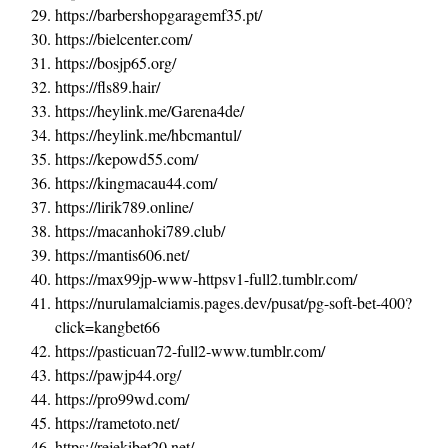
https://barbershopgaragemf35.pt/
https://bielcenter.com/
https://bosjp65.org/
https://fls89.hair/
https://heylink.me/Garena4de/
https://heylink.me/hbcmantul/
https://kepowd55.com/
https://kingmacau44.com/
https://lirik789.online/
https://macanhoki789.club/
https://mantis606.net/
https://max99jp-www-httpsv1-full2.tumblr.com/
https://nurulamalciamis.pages.dev/pusat/pg-soft-bet-400?
click=kangbet66
https://pasticuan72-full2-www.tumblr.com/
https://pawjp44.org/
https://pro99wd.com/
https://rametoto.net/
https://rejekibet20.net/