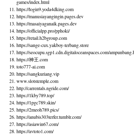
games/index.html
https://login9.yoda4dking.com
https://manusiayangingin.pages.dev
https://masaiyaganaik.pages.dev
https://officialpp.pro/pphoki/
https://retail.h2bgroup.com
https://sange-cux.yakboy-terbang.store
https://seocupu.sgp1.cdn.digitaloceanspaces.com/ampunbang.
https://神王.com
toto777-ai.com
https://sangkuriang.vip
www.slotstemple.com
http://carrentals.ngride.com/
https://1kby789.top/
https://1pgc789.skin/
https://2meoh789.pics/
https://anubis303terfer.tumblr.com/
https://asiawin67.com/
https://avtoto1.com/