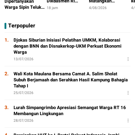
Dikdasmen RI
Matangkan
k
Dipertanyakan
Luncurkan Aplikasi
Persiapan
S
Warga Sipin Teluk
18 jam
4/08/2026
4
Bungo Pintar,
Peringatan HUT
M
Duren, Jarak Dekat
15 jam
Dorong
Pertama
T
Permukiman Jadi
Terpopuler
Transformasi Digital
Sorotan
Pendidikan di Jambi
1.
Djokas Siburian Inisiasi Pelatihan UMKM, Kolaborasi
dengan BNN dan Disnakerkop-UKM Perkuat Ekonomi
Warga
13/07/2026
2.
Wali Kota Maulana Bersama Camat A. Salim Sholat
Subuh Berjamaah dan Serahkan Hasil Kampung Bahagia
Tahap I
25/07/2026
3.
Lurah Simpangrimbo Apresiasi Semangat Warga RT 16
Membangun Lingkungan
28/07/2026