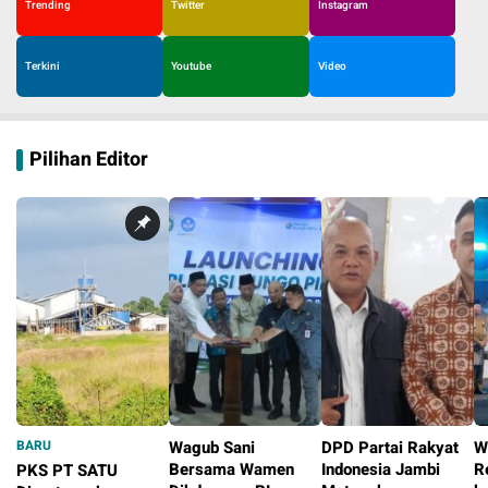
Trending
Twitter
Instagram
Terkini
Youtube
Video
Pilihan Editor
BARU
Wagub Sani
DPD Partai Rakyat
W
Bersama Wamen
Indonesia Jambi
R
PKS PT SATU