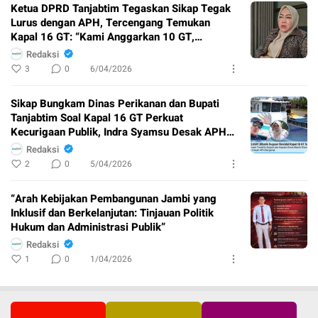
Ketua DPRD Tanjabtim Tegaskan Sikap Tegak
Lurus dengan APH, Tercengang Temukan
Kapal 16 GT: “Kami Anggarkan 10 GT,
Mengapa Berubah?”
Redaksi
3
0
6/04/2026
Sikap Bungkam Dinas Perikanan dan Bupati
Tanjabtim Soal Kapal 16 GT Perkuat
Kecurigaan Publik, Indra Syamsu Desak APH
Bertindak
Redaksi
2
0
5/04/2026
“Arah Kebijakan Pembangunan Jambi yang
Inklusif dan Berkelanjutan: Tinjauan Politik
Hukum dan Administrasi Publik”
Redaksi
1
0
1/04/2026