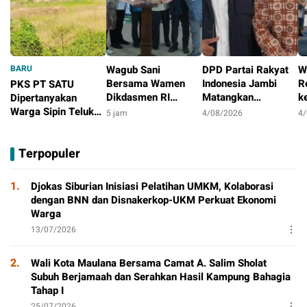
BARU
Wagub Sani
DPD Partai Rakyat
W
Bersama Wamen
Indonesia Jambi
R
PKS PT SATU
Dikdasmen RI
Matangkan
k
Dipertanyakan
Luncurkan Aplikasi
Persiapan
S
Warga Sipin Teluk
5 jam
4/08/2026
4
Bungo Pintar,
Peringatan HUT
M
Duren, Jarak Dekat
2 jam
Dorong
Pertama
T
Permukiman Jadi
Terpopuler
Transformasi Digital
Sorotan
Pendidikan di Jambi
1.
Djokas Siburian Inisiasi Pelatihan UMKM, Kolaborasi
dengan BNN dan Disnakerkop-UKM Perkuat Ekonomi
Warga
13/07/2026
2.
Wali Kota Maulana Bersama Camat A. Salim Sholat
Subuh Berjamaah dan Serahkan Hasil Kampung Bahagia
Tahap I
25/07/2026