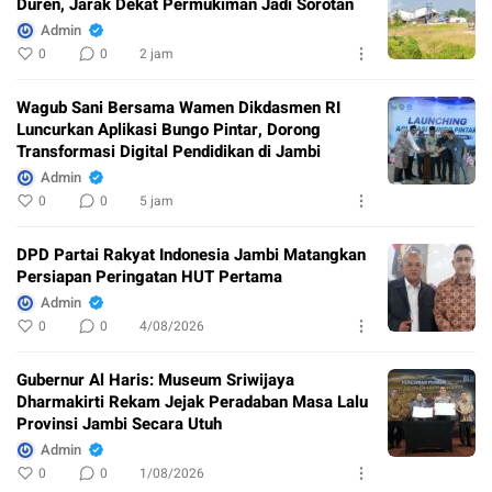
Duren, Jarak Dekat Permukiman Jadi Sorotan
Admin
0
0
2 jam
Wagub Sani Bersama Wamen Dikdasmen RI
Luncurkan Aplikasi Bungo Pintar, Dorong
Transformasi Digital Pendidikan di Jambi
Admin
0
0
5 jam
DPD Partai Rakyat Indonesia Jambi Matangkan
Persiapan Peringatan HUT Pertama
Admin
0
0
4/08/2026
Gubernur Al Haris: Museum Sriwijaya
Dharmakirti Rekam Jejak Peradaban Masa Lalu
Provinsi Jambi Secara Utuh
Admin
0
0
1/08/2026