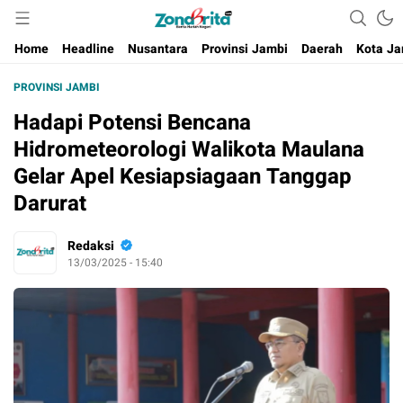
Berita Harian Negeri
Home
Headline
Nusantara
Provinsi Jambi
Daerah
Kota Ja
PROVINSI JAMBI
Hadapi Potensi Bencana
Hidrometeorologi Walikota Maulana
Gelar Apel Kesiapsiagaan Tanggap
Darurat
Redaksi
13/03/2025 - 15:40