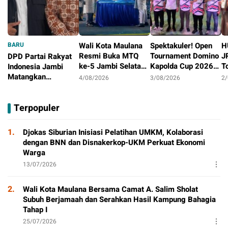
BARU
Wali Kota Maulana
Spektakuler! Open
H
Resmi Buka MTQ
Tournament Domino
J
DPD Partai Rakyat
ke-5 Jambi Selatan,
Kapolda Cup 2026
T
Indonesia Jambi
Syiar Al-Qur’an
Ditutup Meriah,
J
Matangkan
4/08/2026
3/08/2026
2
Menggema di
Orado Optimis
D
Persiapan
4/08/2026
Tambak Sari
Lahirkan Atlit
B
Peringatan HUT
Terpopuler
Berprestasi
Pertama
1.
Djokas Siburian Inisiasi Pelatihan UMKM, Kolaborasi
dengan BNN dan Disnakerkop-UKM Perkuat Ekonomi
Warga
13/07/2026
2.
Wali Kota Maulana Bersama Camat A. Salim Sholat
Subuh Berjamaah dan Serahkan Hasil Kampung Bahagia
Tahap I
25/07/2026