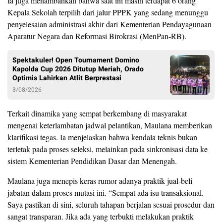
Ia juga menambahkan bahwa saat ini masih terdapat 6 orang
Kepala Sekolah terpilih dari jalur PPPK yang sedang menunggu
penyelesaian administrasi akhir dari Kementerian Pendayagunaan
Aparatur Negara dan Reformasi Birokrasi (MenPan-RB).
Spektakuler! Open Tournament Domino
Kapolda Cup 2026 Ditutup Meriah, Orado
Optimis Lahirkan Atlit Berprestasi
3/08/2026
Terkait dinamika yang sempat berkembang di masyarakat
mengenai keterlambatan jadwal pelantikan, Maulana memberikan
klarifikasi tegas. Ia menjelaskan bahwa kendala teknis bukan
terletak pada proses seleksi, melainkan pada sinkronisasi data ke
sistem Kementerian Pendidikan Dasar dan Menengah.
Maulana juga menepis keras rumor adanya praktik jual-beli
jabatan dalam proses mutasi ini. “Sempat ada isu transaksional.
Saya pastikan di sini, seluruh tahapan berjalan sesuai prosedur dan
sangat transparan. Jika ada yang terbukti melakukan praktik