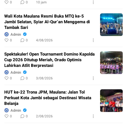
0
0
10 jam
Wali Kota Maulana Resmi Buka MTQ ke-5
Jambi Selatan, Syiar Al-Qur’an Menggema di
Tambak Sari
Admin
0
0
4/08/2026
Spektakuler! Open Tournament Domino Kapolda
Cup 2026 Ditutup Meriah, Orado Optimis
Lahirkan Atlit Berprestasi
Admin
0
0
3/08/2026
HUT ke-22 Trona JPM, Maulana: Jalan Tol
Perkuat Kota Jambi sebagai Destinasi Wisata
Belanja
Admin
0
0
2/08/2026