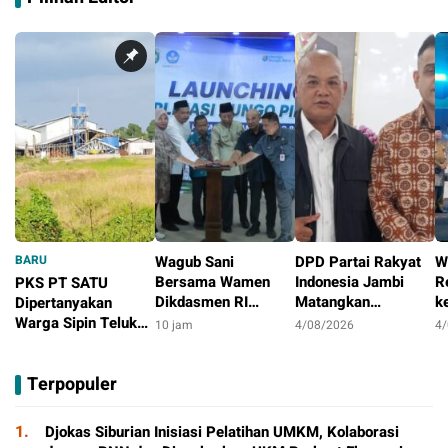
BARU
Wagub Sani
DPD Partai Rakyat
W
Bersama Wamen
Indonesia Jambi
R
PKS PT SATU
Dikdasmen RI
Matangkan
k
Dipertanyakan
Luncurkan Aplikasi
Persiapan
S
Warga Sipin Teluk
10 jam
4/08/2026
4
Bungo Pintar,
Peringatan HUT
M
Duren, Jarak Dekat
6 jam
Dorong
Pertama
T
Permukiman Jadi
Terpopuler
Transformasi Digital
Sorotan
Pendidikan di Jambi
1.
Djokas Siburian Inisiasi Pelatihan UMKM, Kolaborasi