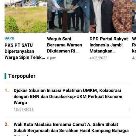
BARU
Wagub Sani
DPD Partai Rakyat
W
Bersama Wamen
Indonesia Jambi
R
PKS PT SATU
Dikdasmen RI
Matangkan
k
Dipertanyakan
Luncurkan Aplikasi
Persiapan
S
Warga Sipin Teluk
6 jam
4/08/2026
4
Bungo Pintar,
Peringatan HUT
M
Duren, Jarak Dekat
2 jam
Dorong
Pertama
T
Permukiman Jadi
Terpopuler
Transformasi Digital
Sorotan
Pendidikan di Jambi
1.
Djokas Siburian Inisiasi Pelatihan UMKM, Kolaborasi
dengan BNN dan Disnakerkop-UKM Perkuat Ekonomi
Warga
13/07/2026
2.
Wali Kota Maulana Bersama Camat A. Salim Sholat
Subuh Berjamaah dan Serahkan Hasil Kampung Bahagia