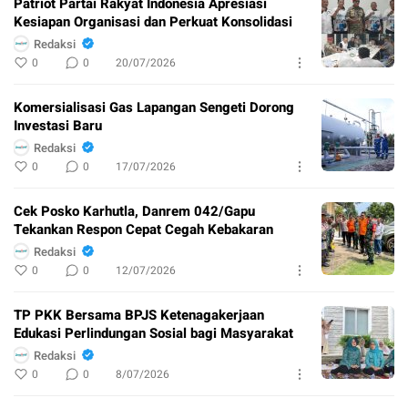
Patriot Partai Rakyat Indonesia Apresiasi
Kesiapan Organisasi dan Perkuat Konsolidasi
Redaksi
0
0
20/07/2026
Komersialisasi Gas Lapangan Sengeti Dorong
Investasi Baru
Redaksi
0
0
17/07/2026
Cek Posko Karhutla, Danrem 042/Gapu
Tekankan Respon Cepat Cegah Kebakaran
Redaksi
0
0
12/07/2026
TP PKK Bersama BPJS Ketenagakerjaan
Edukasi Perlindungan Sosial bagi Masyarakat
Redaksi
0
0
8/07/2026