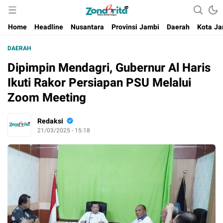
Berita Harian Negeri
Home
Headline
Nusantara
Provinsi Jambi
Daerah
Kota Ja
DAERAH
Dipimpin Mendagri, Gubernur Al Haris
Ikuti Rakor Persiapan PSU Melalui
Zoom Meeting
Redaksi
21/03/2025 - 15:18