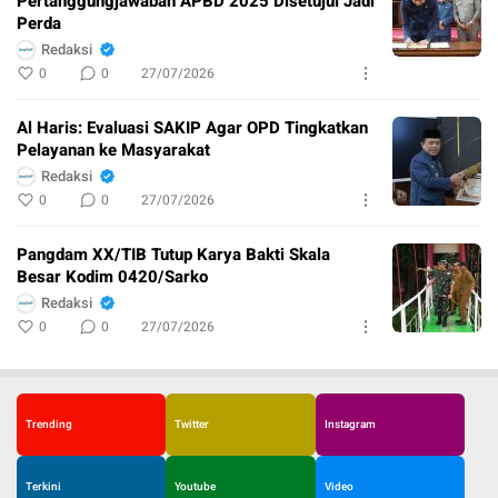
Pertanggungjawaban APBD 2025 Disetujui Jadi
Perda
Redaksi
0
0
27/07/2026
Al Haris: Evaluasi SAKIP Agar OPD Tingkatkan
Pelayanan ke Masyarakat
Redaksi
0
0
27/07/2026
Pangdam XX/TIB Tutup Karya Bakti Skala
Besar Kodim 0420/Sarko
Redaksi
0
0
27/07/2026
Trending
Twitter
Instagram
Terkini
Youtube
Video