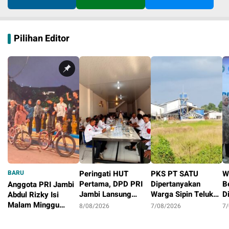
Pilihan Editor
BARU
Peringati HUT
PKS PT SATU
W
Pertama, DPD PRI
Dipertanyakan
B
Anggota PRI Jambi
Jambi Lansung
Warga Sipin Teluk
D
Abdul Rizky Isi
Berbagi Dengan
Duren, Jarak Dekat
L
Malam Minggu
8/08/2026
7/08/2026
7
Masyarakat
Permukiman Jadi
B
dengan Gowes
1 hari
Sorotan
D
Bersama, Dorong