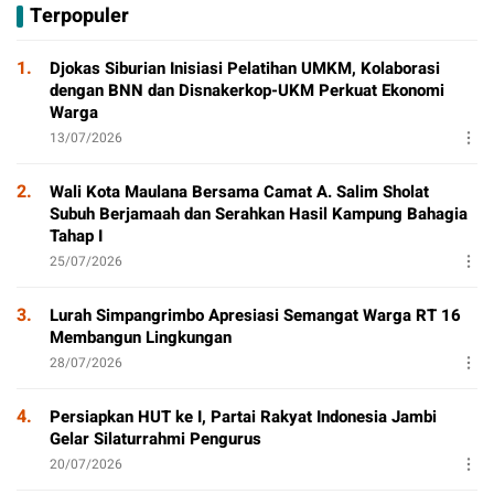
Terpopuler
T
Aktivitas Positif
P
1.
Djokas Siburian Inisiasi Pelatihan UMKM, Kolaborasi
dengan BNN dan Disnakerkop-UKM Perkuat Ekonomi
Warga
13/07/2026
2.
Wali Kota Maulana Bersama Camat A. Salim Sholat
Subuh Berjamaah dan Serahkan Hasil Kampung Bahagia
Tahap I
25/07/2026
3.
Lurah Simpangrimbo Apresiasi Semangat Warga RT 16
Membangun Lingkungan
28/07/2026
4.
Persiapkan HUT ke I, Partai Rakyat Indonesia Jambi
Gelar Silaturrahmi Pengurus
20/07/2026