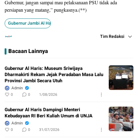
Gubernur, jangan sampai mau pelaksanaan PSU tidak ada
persiapan yang matang,” pungkasnya.(**)
Gubernur Jambi Al Haris Ikuti Zom Meting PSU Bupati Bungo
Tim Redaksi
Bacaan Lainnya
Gubernur Al Haris: Museum Sriwijaya
Dharmakirti Rekam Jejak Peradaban Masa Lalu
Provinsi Jambi Secara Utuh
Admin
0
0
1/08/2026
Gubernur Al Haris Dampingi Menteri
Kebudayaan RI Beri Kuliah Umum di UNJA
Admin
0
0
31/07/2026