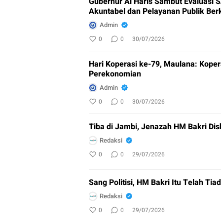
Gubernur Al Haris Sambut Evaluasi 
Akuntabel dan Pelayanan Publik Berk
Admin
0
0
30/07/2026
Hari Koperasi ke-79, Maulana: Koper
Perekonomian
Admin
0
0
30/07/2026
Tiba di Jambi, Jenazah HM Bakri Dish
Redaksi
0
0
29/07/2026
Sang Politisi, HM Bakri Itu Telah Tia
Redaksi
0
0
29/07/2026