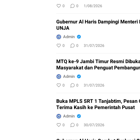
0
0
1/08/2026
Gubernur Al Haris Dampingi Menteri
UNJA
Admin
0
0
31/07/2026
MTQ ke-9 Jambi Timur Resmi Dibuka
Masyarakat dan Penguat Pembangu
Admin
0
0
31/07/2026
Buka MPLS SRT 1 Tanjabtim, Pesan G
Terima Kasih ke Pemerintah Pusat
Admin
0
0
30/07/2026