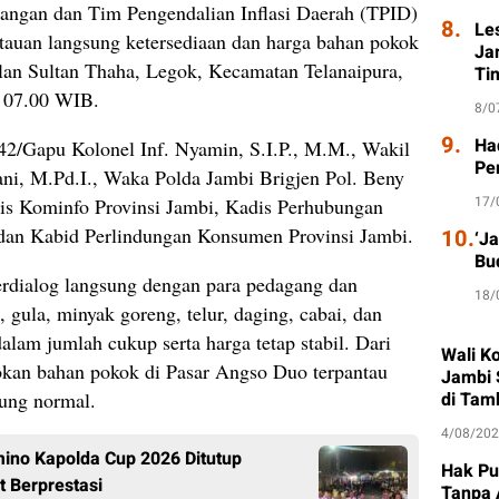
angan dan Tim Pengendalian Inflasi Daerah (TPID)
8.
Le
auan langsung ketersediaan dan harga bahan pokok
Ja
lan Sultan Thaha, Legok, Kecamatan Telanaipura,
Ti
l 07.00 WIB.
8/0
9.
Had
042/Gapu Kolonel Inf. Nyamin, S.I.P., M.M., Wakil
Pe
ni, M.Pd.I., Waka Polda Jambi Brigjen Pol. Beny
17/
is Kominfo Provinsi Jambi, Kadis Perhubungan
 dan Kabid Perlindungan Konsumen Provinsi Jambi.
10.
‘J
Bu
rdialog langsung dengan para pedagang dan
18/
 gula, minyak goreng, telur, daging, cabai, dan
dalam jumlah cukup serta harga tetap stabil. Dari
Wali K
okan bahan pokok di Pasar Angso Duo terpantau
Jambi 
sung normal.
di Tam
4/08/20
ino Kapolda Cup 2026 Ditutup
Hak Pu
t Berprestasi
Tanpa 