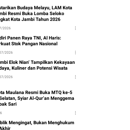
starikan Budaya Melayu, LAM Kota
mbi Resmi Buka Lomba Seloko
ngkat Kota Jambi Tahun 2026
7/2026
iri Panen Raya TNI, Al Haris:
rkuat Stok Pangan Nasional
07/2026
ambi Elok Nian’ Tampilkan Kekayaan
daya, Kuliner dan Potensi Wisata
07/2026
ota Maulana Resmi Buka MTQ ke-5
Selatan, Syiar Al-Qur’an Menggema
bak Sari
26
blik Mengingat, Bukan Menghukum
Akhir