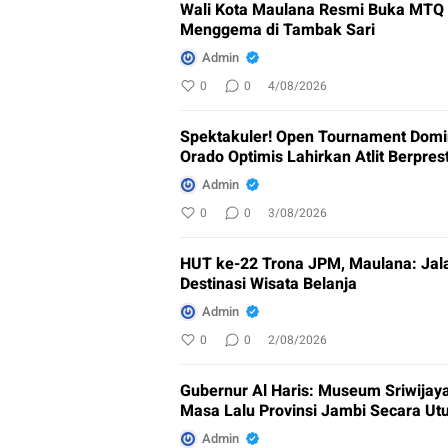
Wali Kota Maulana Resmi Buka MTQ k
Menggema di Tambak Sari
Admin
0
0
4/08/2026
Spektakuler! Open Tournament Domin
Orado Optimis Lahirkan Atlit Berpres
Admin
0
0
3/08/2026
HUT ke-22 Trona JPM, Maulana: Jala
Destinasi Wisata Belanja
Admin
0
0
2/08/2026
Gubernur Al Haris: Museum Sriwijay
Masa Lalu Provinsi Jambi Secara Ut
Admin