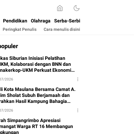
Pendidikan
Olahraga
Serba-Serbi
Peringkat Penulis
Cara menulis disini
populer
kas Siburian Inisiasi Pelatihan
KM, Kolaborasi dengan BNN dan
snakerkop-UKM Perkuat Ekonomi
rga
07/2026
li Kota Maulana Bersama Camat A.
lim Sholat Subuh Berjamaah dan
rahkan Hasil Kampung Bahagia
hap I
07/2026
rah Simpangrimbo Apresiasi
mangat Warga RT 16 Membangun
ngkungan