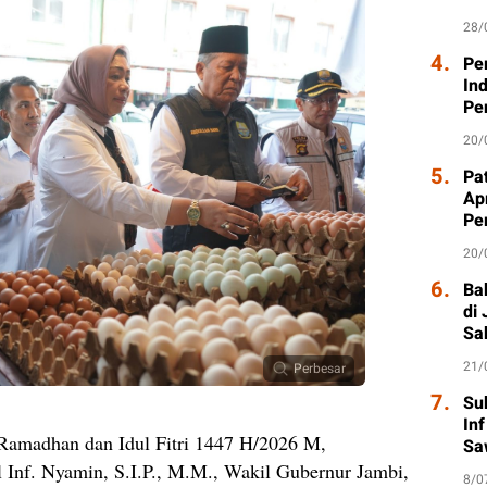
28/
4.
Pe
In
Pe
20/
5.
Pat
Ap
Pe
20/
6.
Ba
di
Sa
21/
Perbesar
7.
Su
In
 Ramadhan dan Idul Fitri 1447 H/2026 M,
Sa
nf. Nyamin, S.I.P., M.M., Wakil Gubernur Jambi,
8/0