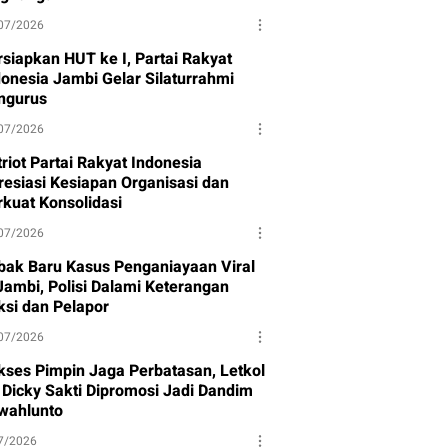
07/2026
rsiapkan HUT ke I, Partai Rakyat
donesia Jambi Gelar Silaturrahmi
ngurus
07/2026
riot Partai Rakyat Indonesia
resiasi Kesiapan Organisasi dan
rkuat Konsolidasi
07/2026
bak Baru Kasus Penganiayaan Viral
 Jambi, Polisi Dalami Keterangan
ksi dan Pelapor
07/2026
kses Pimpin Jaga Perbatasan, Letkol
f Dicky Sakti Dipromosi Jadi Dandim
wahlunto
7/2026