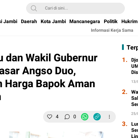
si Jambi
Daerah
Kota Jambi
Mancanegara
Politik
Hukrim
Informasi Kerja Sama
Ter
 dan Wakil Gubernur
1.
Djo
UM
asar Angso Duo,
Di
Wa
an Harga Bapok Aman
13/
2.
Wa
n
Sa
Se
Ta
25/
4
0
3.
Lu
Se
Li