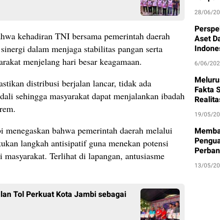
28/06/2
Perspe
wa kehadiran TNI bersama pemerintah daerah
Aset D
sinergi dalam menjaga stabilitas pangan serta
Indone
rakat menjelang hari besar keagamaan.
6/06/20
Meluru
ikan distribusi berjalan lancar, tidak ada
Fakta S
ndali sehingga masyarakat dapat menjalankan ibadah
Realit
rem.
19/05/2
bi menegaskan bahwa pemerintah daerah melalui
Memban
Pengua
ukan langkah antisipatif guna menekan potensi
Perban
 masyarakat. Terlihat di lapangan, antusiasme
13/05/2
an Tol Perkuat Kota Jambi sebagai