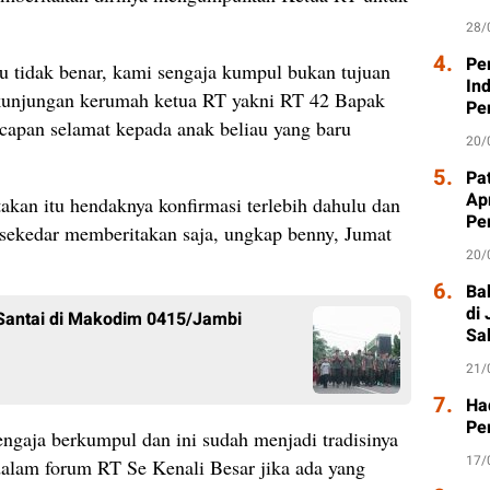
28/
4.
Pe
u tidak benar, kami sengaja kumpul bukan tujuan
In
 kunjungan kerumah ketua RT yakni RT 42 Bapak
Pe
apan selamat kepada anak beliau yang baru
20/
5.
Pat
Ap
kan itu hendaknya konfirmasi terlebih dahulu dan
Pe
 sekedar memberitakan saja, ungkap benny, Jumat
20/
6.
Ba
di
Santai di Makodim 0415/Jambi
Sa
21/
7.
Had
Pe
gaja berkumpul dan ini sudah menjadi tradisinya
17/
dalam forum RT Se Kenali Besar jika ada yang