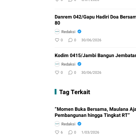
Danrem 042/Gapu Hadiri Doa Bersam
80
Redaksi
0
0
30/06/2026
Kodim 0415/Jambi Bangun Jembatan 
Redaksi
0
0
30/06/2026
Tag Terkait
“Momen Buka Bersama, Maulana Aj
Pembangunan hingga Tingkat RT”
Redaksi
6
0
1/03/2026