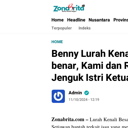
Berita Harian Negeri
Home
Headline
Nusantara
Provin
Terpopuler
Indeks
HOME
Benny Lurah Kenali
benar, Kami dan 
Jenguk Istri Ketu
Admin
11/10/2024 - 12:19
Zonabrita.com –
Lurah Kenali Bes
Setiawan bantah terkait issu yang 