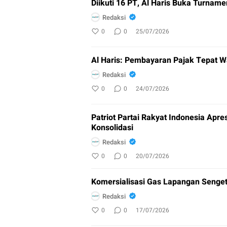
Diikuti 16 PT, Al Haris Buka Turnam
Redaksi
0
0
25/07/2026
Al Haris: Pembayaran Pajak Tepat W
Redaksi
0
0
24/07/2026
Patriot Partai Rakyat Indonesia Apre
Konsolidasi
Redaksi
0
0
20/07/2026
Komersialisasi Gas Lapangan Sengeti
Redaksi
0
0
17/07/2026