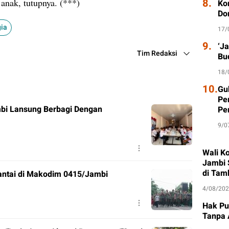
8.
anak, tutupnya. (***)
Ko
Do
gia
17/
9.
‘J
Tim Redaksi
Bu
18/
10.
Gu
Pe
mbi Lansung Berbagi Dengan
Pe
9/0
Wali K
Jambi 
di Tam
ntai di Makodim 0415/Jambi
4/08/20
Hak Pu
Tanpa 