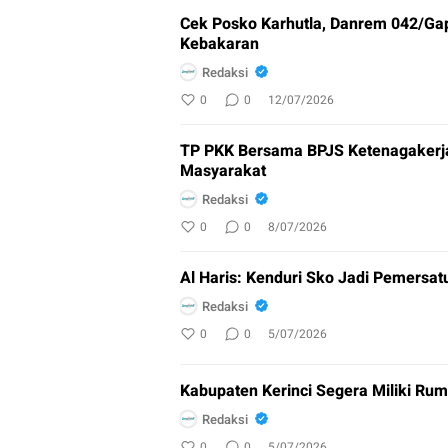
Cek Posko Karhutla, Danrem 042/G
Kebakaran
Redaksi
0
0
12/07/2026
TP PKK Bersama BPJS Ketenagakerjaa
Masyarakat
Redaksi
0
0
8/07/2026
Al Haris: Kenduri Sko Jadi Pemersa
Redaksi
0
0
5/07/2026
Kabupaten Kerinci Segera Miliki Rum
Redaksi
0
0
5/07/2026