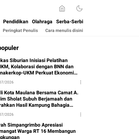
Pendidikan
Olahraga
Serba-Serbi
Peringkat Penulis
Cara menulis disini
populer
kas Siburian Inisiasi Pelatihan
KM, Kolaborasi dengan BNN dan
snakerkop-UKM Perkuat Ekonomi
rga
07/2026
li Kota Maulana Bersama Camat A.
lim Sholat Subuh Berjamaah dan
rahkan Hasil Kampung Bahagia
hap I
07/2026
rah Simpangrimbo Apresiasi
mangat Warga RT 16 Membangun
ngkungan