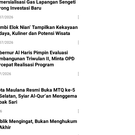
mersialisasi Gas Lapangan Sengeti
rong Investasi Baru
07/2026
ambi Elok Nian’ Tampilkan Kekayaan
daya, Kuliner dan Potensi Wisata
07/2026
bernur Al Haris Pimpin Evaluasi
mbangunan Triwulan II, Minta OPD
rcepat Realisasi Program
7/2026
ota Maulana Resmi Buka MTQ ke-5
Selatan, Syiar Al-Qur’an Menggema
bak Sari
26
blik Mengingat, Bukan Menghukum
Akhir