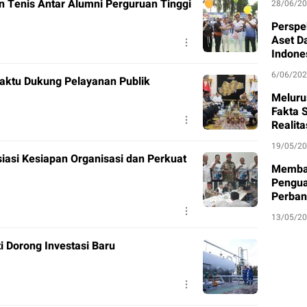
en Tenis Antar Alumni Perguruan Tinggi
28/06/2
Perspe
Aset D
Indone
6/06/20
aktu Dukung Pelayanan Publik
Meluru
Fakta S
Realit
19/05/2
siasi Kesiapan Organisasi dan Perkuat
Memban
Pengua
Perban
13/05/2
 Dorong Investasi Baru