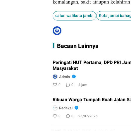
kemalangan, sakit ataupun kelahiran 
calon walikota jambi
Kota jambi baha
Bacaan Lainnya
Peringati HUT Pertama, DPD PRI Ja
Masyarakat
Admin
0
0
4 jam
Ribuan Warga Tumpah Ruah Jalan Sa
Redaksi
0
0
26/07/2026