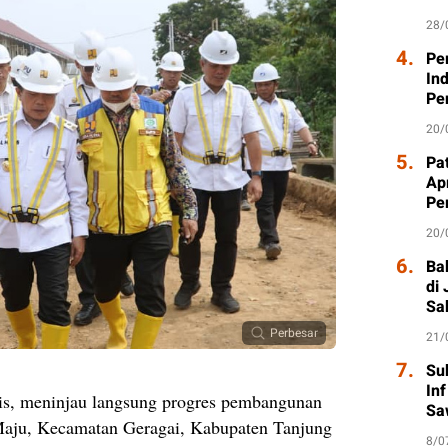
28/
4.
Pe
In
Pe
20/
5.
Pat
Ap
Pe
20/
6.
Ba
di
Sa
Perbesar
21/
7.
Su
In
is, meninjau langsung progres pembangunan
Sa
Maju, Kecamatan Geragai, Kabupaten Tanjung
8/0