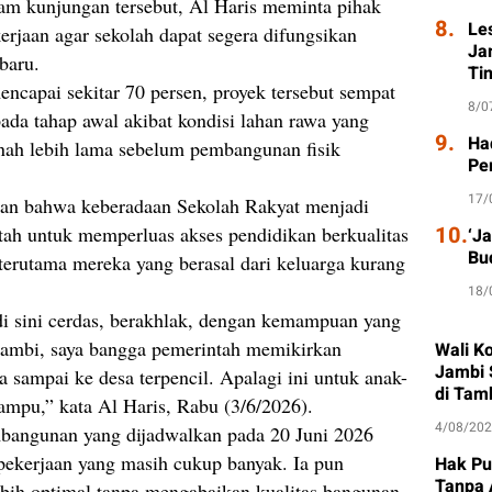
am kunjungan tersebut, Al Haris meminta pihak
8.
Le
jaan agar sekolah dapat segera difungsikan
Ja
baru.
Ti
ncapai sekitar 70 persen, proyek tersebut sempat
8/0
da tahap awal akibat kondisi lahan rawa yang
9.
Had
ah lebih lama sebelum pembangunan fisik
Pe
17/
kan bahwa keberadaan Sekolah Rakyat menjadi
10.
ntah untuk memperluas akses pendidikan berkualitas
‘J
Bu
 terutama mereka yang berasal dari keluarga kurang
18/
di sini cerdas, berakhlak, dengan kemampuan yang
 Jambi, saya bangga pemerintah memikirkan
Wali K
Jambi 
 sampai ke desa terpencil. Apalagi ini untuk anak-
di Tam
mampu,” kata Al Haris, Rabu (3/6/2026).
4/08/20
mbangunan yang dijadwalkan pada 20 Juni 2026
 pekerjaan yang masih cukup banyak. Ia pun
Hak Pu
Tanpa 
ebih optimal tanpa mengabaikan kualitas bangunan.