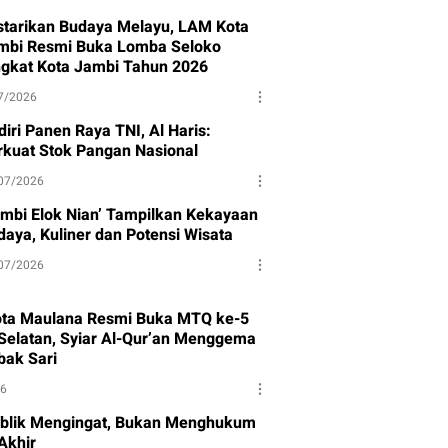
starikan Budaya Melayu, LAM Kota
mbi Resmi Buka Lomba Seloko
ngkat Kota Jambi Tahun 2026
7/2026
iri Panen Raya TNI, Al Haris:
rkuat Stok Pangan Nasional
07/2026
ambi Elok Nian’ Tampilkan Kekayaan
daya, Kuliner dan Potensi Wisata
07/2026
ota Maulana Resmi Buka MTQ ke-5
Selatan, Syiar Al-Qur’an Menggema
bak Sari
26
blik Mengingat, Bukan Menghukum
Akhir