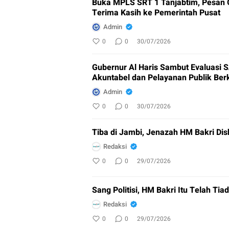
Buka MPLS SRT 1 Tanjabtim, Pesan G
Terima Kasih ke Pemerintah Pusat
Admin
0
0
30/07/2026
Gubernur Al Haris Sambut Evaluasi 
Akuntabel dan Pelayanan Publik Berk
Admin
0
0
30/07/2026
Tiba di Jambi, Jenazah HM Bakri Dish
Redaksi
0
0
29/07/2026
Sang Politisi, HM Bakri Itu Telah Tia
Redaksi
0
0
29/07/2026