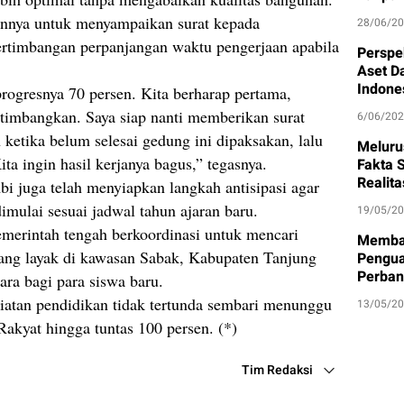
annya untuk menyampaikan surat kepada
28/06/2
ertimbangan perpanjangan waktu pengerjaan apabila
Perspe
Aset D
Indone
progresnya 70 persen. Kita berharap pertama,
ertimbangkan. Saya siap nanti memberikan surat
6/06/20
 ketika belum selesai gedung ini dipaksakan, lalu
Meluru
 ingin hasil kerjanya bagus,” tegasnya.
Fakta S
Realit
mbi juga telah menyiapkan langkah antisipasi agar
dimulai sesuai jadwal tahun ajaran baru.
19/05/2
emerintah tengah berkoordinasi untuk mencari
Memban
yang layak di kawasan Sabak, Kabupaten Tanjung
Pengua
Perban
ara bagi para siswa baru.
giatan pendidikan tidak tertunda sembari menunggu
13/05/2
akyat hingga tuntas 100 persen. (*)
Tim Redaksi