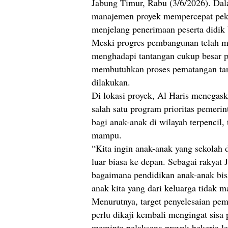
Jabung Timur, Rabu (3/6/2026). Dal
manajemen proyek mempercepat peker
menjelang penerimaan peserta didik 
Meski progres pembangunan telah me
menghadapi tantangan cukup besar pa
membutuhkan proses pematangan tan
dilakukan.
Di lokasi proyek, Al Haris menegas
salah satu program prioritas pemeri
bagi anak-anak di wilayah terpencil,
mampu.
“Kita ingin anak-anak yang sekolah 
luar biasa ke depan. Sebagai rakyat
bagaimana pendidikan anak-anak bisa
anak kita yang dari keluarga tidak 
Menurutnya, target penyelesaian pe
perlu dikaji kembali mengingat sisa
meminta pelaksana proyek bekerja l