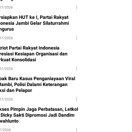
07/2026
rsiapkan HUT ke I, Partai Rakyat
donesia Jambi Gelar Silaturrahmi
ngurus
07/2026
riot Partai Rakyat Indonesia
resiasi Kesiapan Organisasi dan
rkuat Konsolidasi
07/2026
bak Baru Kasus Penganiayaan Viral
 Jambi, Polisi Dalami Keterangan
ksi dan Pelapor
07/2026
kses Pimpin Jaga Perbatasan, Letkol
f Dicky Sakti Dipromosi Jadi Dandim
wahlunto
7/2026