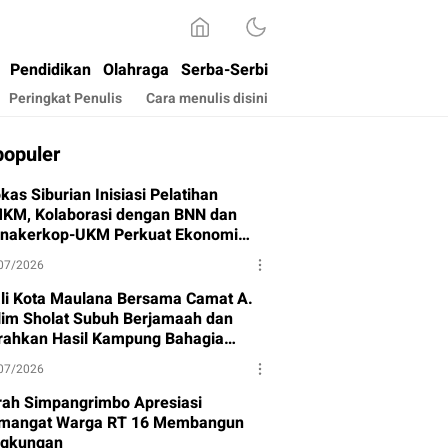
Pendidikan
Olahraga
Serba-Serbi
Peringkat Penulis
Cara menulis disini
populer
kas Siburian Inisiasi Pelatihan
KM, Kolaborasi dengan BNN dan
snakerkop-UKM Perkuat Ekonomi
rga
07/2026
li Kota Maulana Bersama Camat A.
lim Sholat Subuh Berjamaah dan
rahkan Hasil Kampung Bahagia
hap I
07/2026
rah Simpangrimbo Apresiasi
mangat Warga RT 16 Membangun
ngkungan