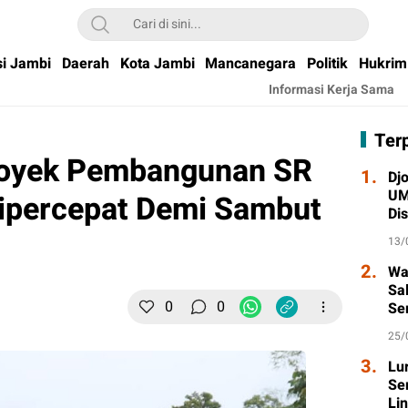
si Jambi
Daerah
Kota Jambi
Mancanegara
Politik
Hukrim
Informasi Kerja Sama
Ter
Proyek Pembangunan SR
1.
Djo
UM
Dipercepat Demi Sambut
Di
Wa
13/
2.
Wa
Sa
0
0
Se
Ta
25/
3.
Lu
Se
Li