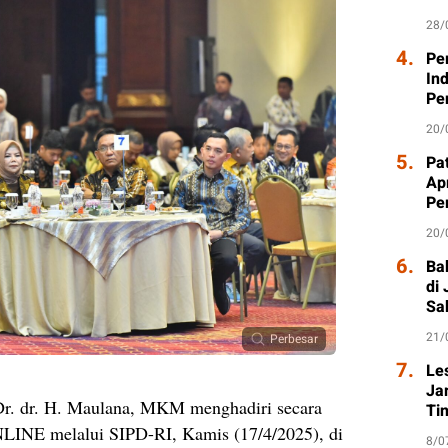
28/
4.
Pe
In
Pe
20/
5.
Pat
Ap
Pe
20/
6.
Ba
di
Sa
21/
Perbesar
7.
Le
Ja
r. dr. H. Maulana, MKM menghadiri secara
Ti
LINE melalui SIPD-RI, Kamis (17/4/2025), di
8/0