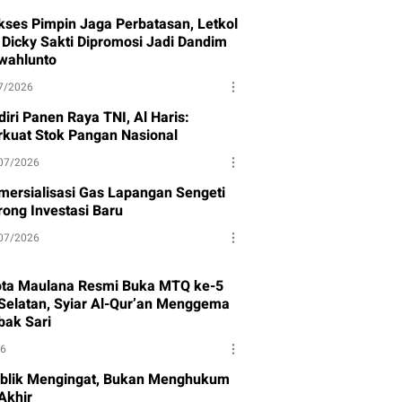
kses Pimpin Jaga Perbatasan, Letkol
f Dicky Sakti Dipromosi Jadi Dandim
wahlunto
7/2026
iri Panen Raya TNI, Al Haris:
rkuat Stok Pangan Nasional
07/2026
mersialisasi Gas Lapangan Sengeti
rong Investasi Baru
07/2026
ota Maulana Resmi Buka MTQ ke-5
Selatan, Syiar Al-Qur’an Menggema
bak Sari
26
blik Mengingat, Bukan Menghukum
Akhir