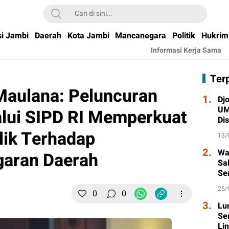
si Jambi
Daerah
Kota Jambi
Mancanegara
Politik
Hukrim
Informasi Kerja Sama
Ter
Maulana: Peluncuran
1.
Djo
UM
lui SIPD RI Memperkuat
Di
Wa
lik Terhadap
13/
2.
Wa
garan Daerah
Sa
Se
Ta
25/
0
0
3.
Lu
Se
Li