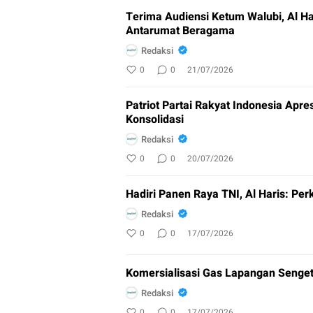
Terima Audiensi Ketum Walubi, Al H
Antarumat Beragama
Redaksi
0
0
21/07/2026
Patriot Partai Rakyat Indonesia Apre
Konsolidasi
Redaksi
0
0
20/07/2026
Hadiri Panen Raya TNI, Al Haris: Pe
Redaksi
0
0
17/07/2026
Komersialisasi Gas Lapangan Sengeti
Redaksi
0
0
17/07/2026