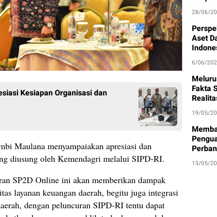
28/06/2
Perspe
Aset D
Indone
6/06/20
Meluru
Fakta S
esiasi Kesiapan Organisasi dan
Realit
19/05/2
Memban
Pengua
ambi Maulana menyampaiakan apresiasi dan
Perban
yang diusung oleh Kemendagri melalui SIPD-RI.
13/05/2
iran SP2D Online ini akan memberikan dampak
itas layanan keuangan daerah, begitu juga integrasi
daerah, dengan peluncuran SIPD-RI tentu dapat