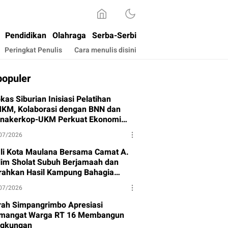
Pendidikan
Olahraga
Serba-Serbi
Peringkat Penulis
Cara menulis disini
populer
kas Siburian Inisiasi Pelatihan
KM, Kolaborasi dengan BNN dan
snakerkop-UKM Perkuat Ekonomi
rga
07/2026
li Kota Maulana Bersama Camat A.
lim Sholat Subuh Berjamaah dan
rahkan Hasil Kampung Bahagia
hap I
07/2026
rah Simpangrimbo Apresiasi
mangat Warga RT 16 Membangun
ngkungan