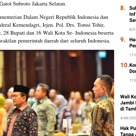
Gatot Subroto Jakarta Selatan.
8.
Su
In
ementerian Dalam Negeri Republik Indonesia dan
Sa
nderal Kemendagri, Irjen. Pol. Drs. Tomsi Tohir,
8/0
r, 28 Bupati dan 16 Wali Kota Se- Indonesia beserta
9.
Had
wakilan pemerintah daerah dari seluruh Indonesia.
Pe
17/
10.
Ko
Do
17/
Wali K
Jambi 
di Tam
4/08/20
Hak Pu
Tanpa 