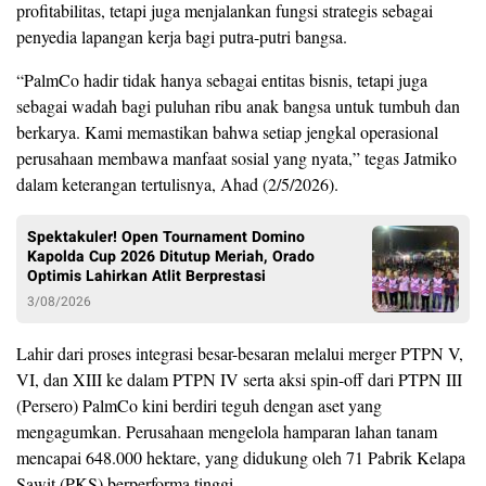
profitabilitas, tetapi juga menjalankan fungsi strategis sebagai
penyedia lapangan kerja bagi putra-putri bangsa.
“PalmCo hadir tidak hanya sebagai entitas bisnis, tetapi juga
sebagai wadah bagi puluhan ribu anak bangsa untuk tumbuh dan
berkarya. Kami memastikan bahwa setiap jengkal operasional
perusahaan membawa manfaat sosial yang nyata,” tegas Jatmiko
dalam keterangan tertulisnya, Ahad (2/5/2026).
Spektakuler! Open Tournament Domino
Kapolda Cup 2026 Ditutup Meriah, Orado
Optimis Lahirkan Atlit Berprestasi
3/08/2026
Lahir dari proses integrasi besar-besaran melalui merger PTPN V,
VI, dan XIII ke dalam PTPN IV serta aksi spin-off dari PTPN III
(Persero) PalmCo kini berdiri teguh dengan aset yang
mengagumkan. Perusahaan mengelola hamparan lahan tanam
mencapai 648.000 hektare, yang didukung oleh 71 Pabrik Kelapa
Sawit (PKS) berperforma tinggi.