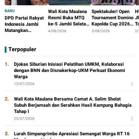
BARU
Wali Kota Maulana
Spektakuler! Open
H
Resmi Buka MTQ
Tournament Domino
J
DPD Partai Rakyat
ke-5 Jambi Selatan,
Kapolda Cup 2026
T
Indonesia Jambi
Syiar Al-Qur’an
Ditutup Meriah,
J
Matangkan
4/08/2026
3/08/2026
2
Menggema di
Orado Optimis
D
Persiapan
4/08/2026
Tambak Sari
Lahirkan Atlit
B
Peringatan HUT
Terpopuler
Berprestasi
Pertama
1.
Djokas Siburian Inisiasi Pelatihan UMKM, Kolaborasi
dengan BNN dan Disnakerkop-UKM Perkuat Ekonomi
Warga
13/07/2026
2.
Wali Kota Maulana Bersama Camat A. Salim Sholat
Subuh Berjamaah dan Serahkan Hasil Kampung Bahagia
Tahap I
25/07/2026
3.
Lurah Simpangrimbo Apresiasi Semangat Warga RT 16