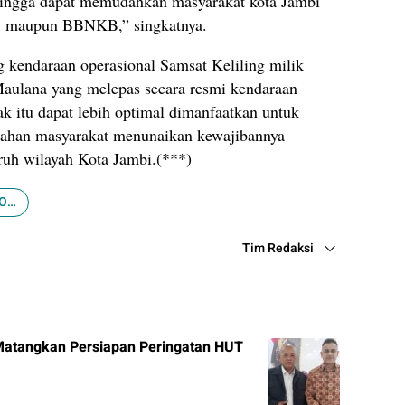
sehingga dapat memudahkan masyarakat kota Jambi
KB maupun BBNKB,” singkatnya.
g kendaraan operasional Samsat Keliling milik
aulana yang melepas secara resmi kendaraan
jak itu dapat lebih optimal dimanfaatkan untuk
han masyarakat menunaikan kewajibannya
h wilayah Kota Jambi.(***)
Wali Kota Jambi Optimalkan PAD
Tim Redaksi
 Matangkan Persiapan Peringatan HUT