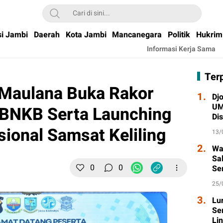
si Jambi
Daerah
Kota Jambi
Mancanegara
Politik
Hukrim
Informasi Kerja Sama
Ter
 Maulana Buka Rakor
1.
Djo
UM
BNKB Serta Launching
Di
Wa
ional Samsat Keliling
13/
2.
Wa
Sa
0
0
Se
Ta
25/
3.
Lu
Se
Li