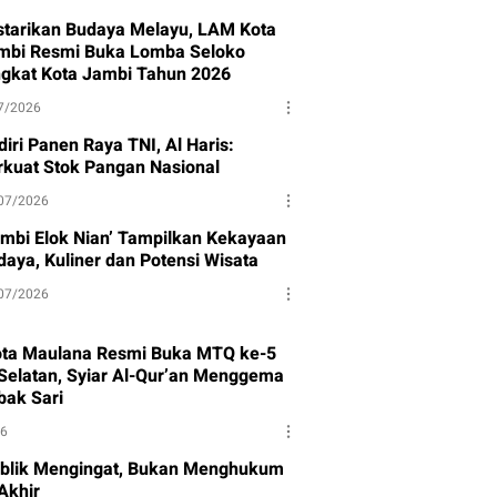
starikan Budaya Melayu, LAM Kota
mbi Resmi Buka Lomba Seloko
ngkat Kota Jambi Tahun 2026
7/2026
iri Panen Raya TNI, Al Haris:
rkuat Stok Pangan Nasional
07/2026
ambi Elok Nian’ Tampilkan Kekayaan
daya, Kuliner dan Potensi Wisata
07/2026
ota Maulana Resmi Buka MTQ ke-5
Selatan, Syiar Al-Qur’an Menggema
bak Sari
26
blik Mengingat, Bukan Menghukum
Akhir