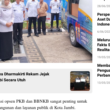
28/06/2
Perspe
Aset D
Indone
6/06/20
Meluru
Fakta S
Realit
19/05/2
Memban
Pengua
ya Dharmakirti Rekam Jejak
Perban
bi Secara Utuh
13/05/2
sasi opsen PKB dan BBNKB sangat penting untuk
gunan dan layanan publik di Kota Jambi.