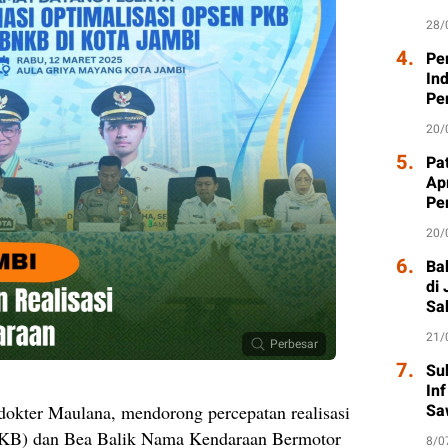
28/
4.
Pe
In
Pe
20/
5.
Pat
Ap
Pe
20/
6.
Ba
di
Sa
21/
Perbesar
7.
Su
In
Sa
dokter Maulana, mendorong percepatan realisasi
PKB) dan Bea Balik Nama Kendaraan Bermotor
8/0