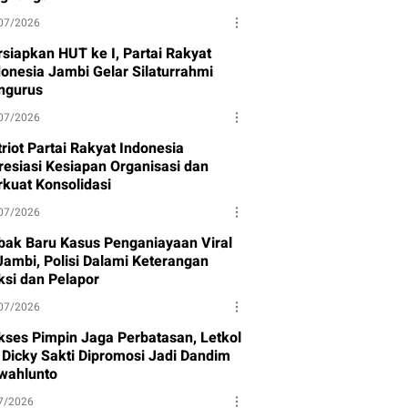
07/2026
rsiapkan HUT ke I, Partai Rakyat
donesia Jambi Gelar Silaturrahmi
ngurus
07/2026
riot Partai Rakyat Indonesia
resiasi Kesiapan Organisasi dan
rkuat Konsolidasi
07/2026
bak Baru Kasus Penganiayaan Viral
 Jambi, Polisi Dalami Keterangan
ksi dan Pelapor
07/2026
kses Pimpin Jaga Perbatasan, Letkol
f Dicky Sakti Dipromosi Jadi Dandim
wahlunto
7/2026