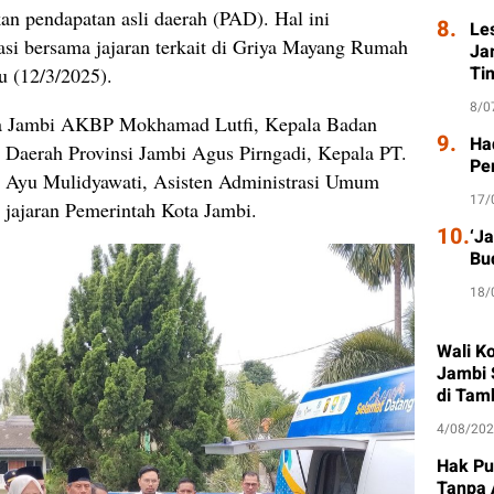
 pendapatan asli daerah (PAD). Hal ini
8.
Le
asi bersama jajaran terkait di Griya Mayang Rumah
Ja
Ti
u (12/3/2025).
8/0
olda Jambi AKBP Mokhamad Lutfi, Kepala Badan
9.
Had
Daerah Provinsi Jambi Agus Pirngadi, Kepala PT.
Pe
 Ayu Mulidyawati, Asisten Administrasi Umum
17/
 jajaran Pemerintah Kota Jambi.
10.
‘J
Bu
18/
Wali K
Jambi 
di Tam
4/08/20
Hak Pu
Tanpa 