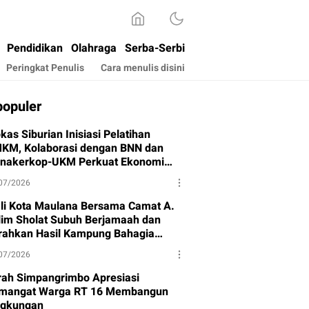
Pendidikan
Olahraga
Serba-Serbi
Peringkat Penulis
Cara menulis disini
populer
kas Siburian Inisiasi Pelatihan
KM, Kolaborasi dengan BNN dan
snakerkop-UKM Perkuat Ekonomi
rga
07/2026
li Kota Maulana Bersama Camat A.
lim Sholat Subuh Berjamaah dan
rahkan Hasil Kampung Bahagia
hap I
07/2026
rah Simpangrimbo Apresiasi
mangat Warga RT 16 Membangun
ngkungan