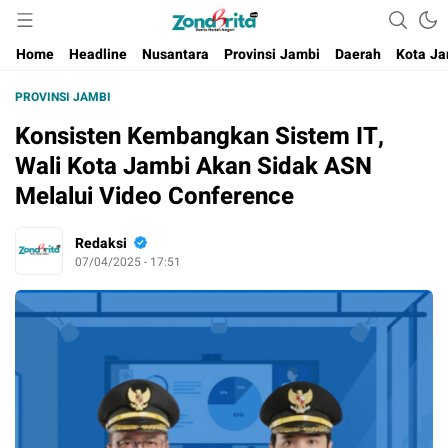
Berita Harian Negeri
Home
Headline
Nusantara
Provinsi Jambi
Daerah
Kota Ja
PROVINSI JAMBI
Konsisten Kembangkan Sistem IT,
Wali Kota Jambi Akan Sidak ASN
Melalui Video Conference
Redaksi
07/04/2025 - 17:51