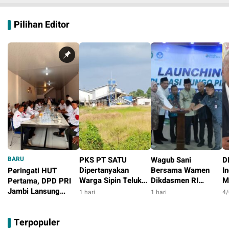
Pilihan Editor
BARU
PKS PT SATU
Wagub Sani
D
Dipertanyakan
Bersama Wamen
I
Peringati HUT
Warga Sipin Teluk
Dikdasmen RI
M
Pertama, DPD PRI
Duren, Jarak Dekat
Luncurkan Aplikasi
P
Jambi Lansung
1 hari
1 hari
4
Permukiman Jadi
Bungo Pintar,
P
Berbagi Dengan
3 jam
Sorotan
Dorong
P
Masyarakat
Terpopuler
Transformasi Digital