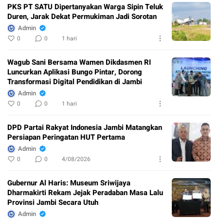
PKS PT SATU Dipertanyakan Warga Sipin Teluk
Duren, Jarak Dekat Permukiman Jadi Sorotan
Admin
0
0
1 hari
Wagub Sani Bersama Wamen Dikdasmen RI
Luncurkan Aplikasi Bungo Pintar, Dorong
Transformasi Digital Pendidikan di Jambi
Admin
0
0
1 hari
DPD Partai Rakyat Indonesia Jambi Matangkan
Persiapan Peringatan HUT Pertama
Admin
0
0
4/08/2026
Gubernur Al Haris: Museum Sriwijaya
Dharmakirti Rekam Jejak Peradaban Masa Lalu
Provinsi Jambi Secara Utuh
Admin