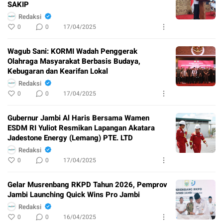
SAKIP
Redaksi
0
0
17/04/2025
Wagub Sani: KORMI Wadah Penggerak
Olahraga Masyarakat Berbasis Budaya,
Kebugaran dan Kearifan Lokal
Redaksi
0
0
17/04/2025
Gubernur Jambi Al Haris Bersama Wamen
ESDM RI Yuliot Resmikan Lapangan Akatara
Jadestone Energy (Lemang) PTE. LTD
Redaksi
0
0
17/04/2025
Gelar Musrenbang RKPD Tahun 2026, Pemprov
Jambi Launching Quick Wins Pro Jambi
Redaksi
0
0
16/04/2025