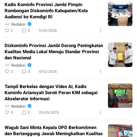
Kadis Kominfo Provinsi Jambi Pimpin
Rombongan Diskominfo Kabupaten/Kota
Audiensi ke Komdigi RI
Redaksi
2
0
9/02/2026
Diskominfo Provinsi Jambi Dorong Peningkatan
Kualitas Media Lokal Menuju Standar Provinsi
dan Nasional
Redaksi
2
0
4/02/2026
Tampil Berkelas dengan Video AI, Kadis
Kominfo Ariansyah Soroti Peran KIM sebagai
Akselerator Informasi ​
Redaksi
3
0
25/09/2025
Wagub Sani Minta Kepala OPD Berkomitmen
dan Bertanggung Jawab Meningkatkan Kualitas