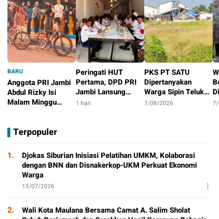
BARU
Peringati HUT
PKS PT SATU
W
Pertama, DPD PRI
Dipertanyakan
B
Anggota PRI Jambi
Jambi Lansung
Warga Sipin Teluk
D
Abdul Rizky Isi
Berbagi Dengan
Duren, Jarak Dekat
L
Malam Minggu
1 hari
7/08/2026
7
Masyarakat
Permukiman Jadi
B
dengan Gowes
15 jam
Sorotan
D
Bersama, Dorong
Terpopuler
T
Aktivitas Positif
P
1.
Djokas Siburian Inisiasi Pelatihan UMKM, Kolaborasi
dengan BNN dan Disnakerkop-UKM Perkuat Ekonomi
Warga
13/07/2026
2.
Wali Kota Maulana Bersama Camat A. Salim Sholat