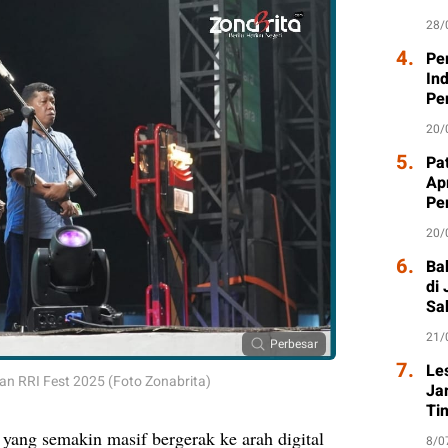
28/
4.
Pe
In
Pe
20/
5.
Pat
Ap
Pe
20/
6.
Ba
di
Sa
21/
Perbesar
7.
Le
n RRI Fest 2025 (Foto Zonabrita)
Ja
Ti
ang semakin masif bergerak ke arah digital
8/0