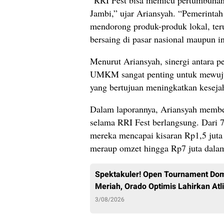
​”RRI Fest bisa memicu pertumbuhan
Jambi,” ujar Ariansyah. “Pemerinta
mendorong produk-produk lokal, te
bersaing di pasar nasional maupun in
​Menurut Ariansyah, sinergi antara
UMKM sangat penting untuk mewuju
yang bertujuan meningkatkan keseja
​Dalam laporannya, Ariansyah memb
selama RRI Fest berlangsung. Dari 
mereka mencapai kisaran Rp1,5 juta 
meraup omzet hingga Rp7 juta dala
Spektakuler! Open Tournament Dom
Meriah, Orado Optimis Lahirkan Atli
3/08/2026