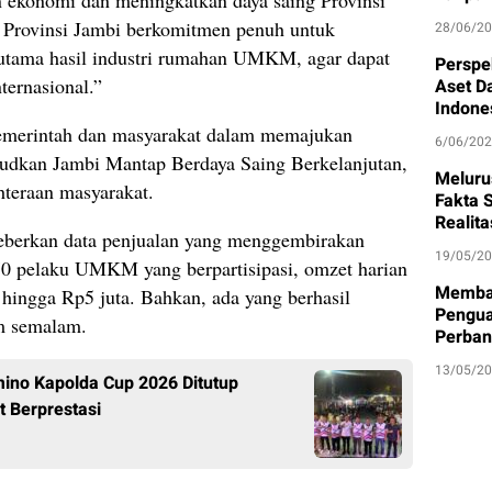
 ekonomi dan meningkatkan daya saing Provinsi
h Provinsi Jambi berkomitmen penuh untuk
28/06/2
rutama hasil industri rumahan UMKM, agar dapat
Perspe
ternasional.”
Aset D
Indone
 pemerintah dan masyarakat dalam memajukan
6/06/20
dkan Jambi Mantap Berdaya Saing Berkelanjutan,
Meluru
hteraan masyarakat.
Fakta S
Realit
eberkan data penjualan yang menggembirakan
19/05/2
70 pelaku UMKM yang berpartisipasi, omzet harian
Memban
hingga Rp5 juta. Bahkan, ada yang berhasil
Pengua
m semalam.
Perban
13/05/2
ino Kapolda Cup 2026 Ditutup
t Berprestasi