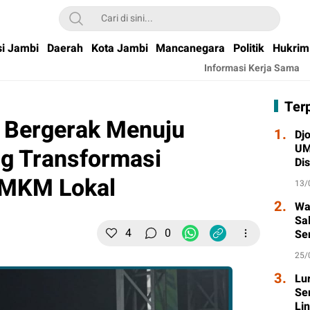
si Jambi
Daerah
Kota Jambi
Mancanegara
Politik
Hukrim
Informasi Kerja Sama
Ter
 Bergerak Menuju
1.
Djo
UM
ng Transformasi
Di
Wa
UMKM Lokal
13/
2.
Wa
Sa
4
0
Se
Ta
25/
3.
Lu
Se
Li