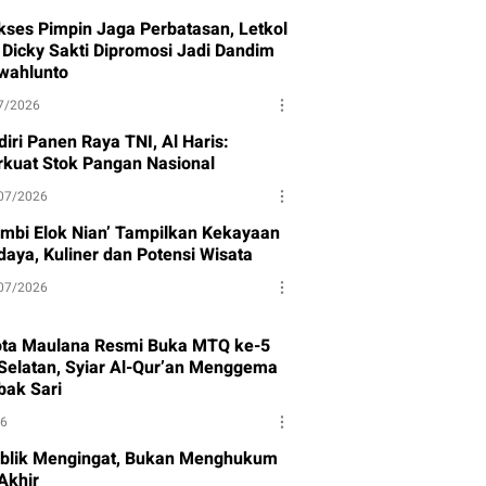
kses Pimpin Jaga Perbatasan, Letkol
f Dicky Sakti Dipromosi Jadi Dandim
wahlunto
7/2026
iri Panen Raya TNI, Al Haris:
rkuat Stok Pangan Nasional
07/2026
ambi Elok Nian’ Tampilkan Kekayaan
daya, Kuliner dan Potensi Wisata
07/2026
ota Maulana Resmi Buka MTQ ke-5
Selatan, Syiar Al-Qur’an Menggema
bak Sari
26
blik Mengingat, Bukan Menghukum
Akhir