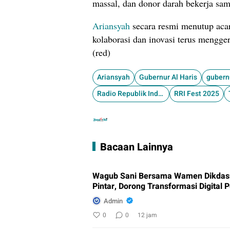
massal, dan donor darah bekerja sa
Ariansyah
secara resmi menutup aca
kolaborasi dan inovasi terus mengg
(red)
Ariansyah
Gubernur Al Haris
gubern
Radio Republik Indonesia
RRI Fest 2025
Bacaan Lainnya
Wagub Sani Bersama Wamen Dikdasm
Pintar, Dorong Transformasi Digital 
Admin
0
0
12 jam