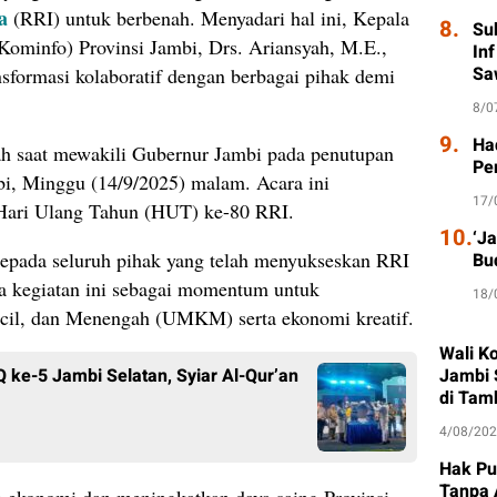
a
(RRI) untuk berbenah. Menyadari hal ini, Kepala
8.
Su
Kominfo) Provinsi Jambi, Drs. Ariansyah, M.E.,
In
Sa
formasi kolaboratif dengan berbagai pihak demi
8/0
9.
Had
yah saat mewakili Gubernur Jambi pada penutupan
Pe
i, Minggu (14/9/2025) malam. Acara ini
17/
 Hari Ulang Tahun (HUT) ke-80 RRI.
10.
‘J
kepada seluruh pihak yang telah menyukseskan RRI
Bu
a kegiatan ini sebagai momentum untuk
18/
cil, dan Menengah (UMKM) serta ekonomi kreatif.
Wali K
ke-5 Jambi Selatan, Syiar Al-Qur’an
Jambi 
di Tam
4/08/20
Hak Pu
Tanpa 