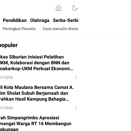
Pendidikan
Olahraga
Serba-Serbi
Peringkat Penulis
Cara menulis disini
populer
kas Siburian Inisiasi Pelatihan
KM, Kolaborasi dengan BNN dan
snakerkop-UKM Perkuat Ekonomi
rga
07/2026
li Kota Maulana Bersama Camat A.
lim Sholat Subuh Berjamaah dan
rahkan Hasil Kampung Bahagia
hap I
07/2026
rah Simpangrimbo Apresiasi
mangat Warga RT 16 Membangun
ngkungan