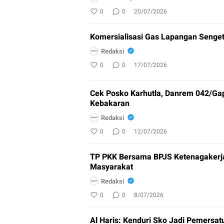
0
0
20/07/2026
Komersialisasi Gas Lapangan Sengeti
Redaksi
0
0
17/07/2026
Cek Posko Karhutla, Danrem 042/G
Kebakaran
Redaksi
0
0
12/07/2026
TP PKK Bersama BPJS Ketenagakerjaa
Masyarakat
Redaksi
0
0
8/07/2026
Al Haris: Kenduri Sko Jadi Pemersa