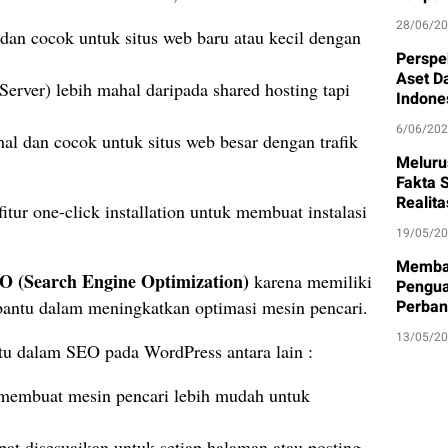
28/06/2
 dan cocok untuk situs web baru atau kecil dengan
Perspe
Aset D
 Server) lebih mahal daripada shared hosting tapi
Indone
6/06/20
hal dan cocok untuk situs web besar dengan trafik
Meluru
Fakta S
Realit
tur one-click installation untuk membuat instalasi
19/05/2
Memban
O (Search Engine Optimization)
karena memiliki
Pengua
bantu dalam meningkatkan optimasi mesin pencari.
Perban
13/05/2
tu dalam SEO pada WordPress antara lain :
 membuat mesin pencari lebih mudah untuk
pat disesuaikan untuk setiap halaman atau posting,