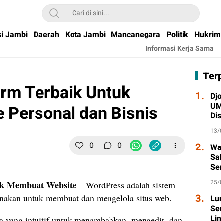
si Jambi
Daerah
Kota Jambi
Mancanegara
Politik
Hukrim
Informasi Kerja Sama
Ter
rm Terbaik Untuk
1.
Djo
UM
 Personal dan Bisnis
Di
Wa
13/
0
0
2.
Wa
Sa
Se
Ta
25/
uk Membuat Website
– WordPress adalah sistem
3.
akan untuk membuat dan mengelola situs web.
Lu
Se
Li
 yang intuitif untuk menambahkan, mengedit, dan