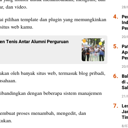
r, dan video.
28/
4.
Pe
ai pilihan template dan plugin yang memungkinkan
In
 situs web kamu.
Pe
20/
men Tenis Antar Alumni Perguruan
5.
Pat
Ap
Pe
20/
kan oleh banyak situs web, termasuk blog pribadi,
6.
Ba
usahaan.
di
Sa
 dibandingkan dengan beberapa sistem manajemen
21/
7.
Le
Ja
membuat proses menambah, mengedit, dan
Ti
kukan.
8/0