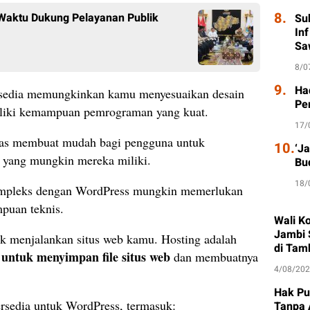
8.
 Waktu Dukung Pelayanan Publik
Su
In
Sa
8/0
9.
Had
ersedia memungkinkan kamu menyesuaikan desain
Pe
miliki kemampuan pemrograman yang kuat.
17/
itas membuat mudah bagi pengguna untuk
10.
‘J
 yang mungkin mereka miliki.
Bu
18/
mpleks dengan WordPress mungkin memerlukan
puan teknis.
Wali K
Jambi 
k menjalankan situs web kamu. Hosting adalah
di Tam
untuk menyimpan file situs web
dan membuatnya
4/08/20
Hak Pu
ersedia untuk WordPress, termasuk:
Tanpa 