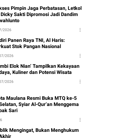
kses Pimpin Jaga Perbatasan, Letkol
f Dicky Sakti Dipromosi Jadi Dandim
wahlunto
7/2026
iri Panen Raya TNI, Al Haris:
rkuat Stok Pangan Nasional
07/2026
ambi Elok Nian’ Tampilkan Kekayaan
daya, Kuliner dan Potensi Wisata
07/2026
ota Maulana Resmi Buka MTQ ke-5
Selatan, Syiar Al-Qur’an Menggema
bak Sari
26
blik Mengingat, Bukan Menghukum
Akhir