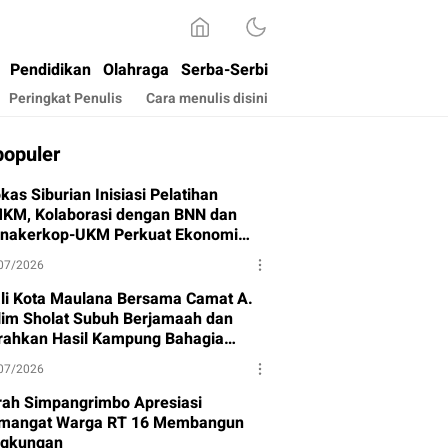
Pendidikan
Olahraga
Serba-Serbi
Peringkat Penulis
Cara menulis disini
populer
kas Siburian Inisiasi Pelatihan
KM, Kolaborasi dengan BNN dan
snakerkop-UKM Perkuat Ekonomi
rga
07/2026
li Kota Maulana Bersama Camat A.
lim Sholat Subuh Berjamaah dan
rahkan Hasil Kampung Bahagia
hap I
07/2026
rah Simpangrimbo Apresiasi
mangat Warga RT 16 Membangun
ngkungan