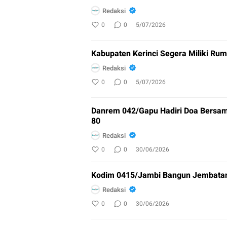
Redaksi
0
0
5/07/2026
Kabupaten Kerinci Segera Miliki Rum
Redaksi
0
0
5/07/2026
Danrem 042/Gapu Hadiri Doa Bersam
80
Redaksi
0
0
30/06/2026
Kodim 0415/Jambi Bangun Jembatan 
Redaksi
0
0
30/06/2026