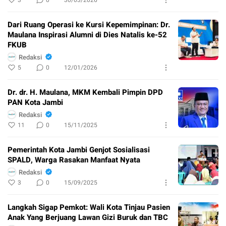
3
0
30/03/2026
Dari Ruang Operasi ke Kursi Kepemimpinan: Dr.
Maulana Inspirasi Alumni di Dies Natalis ke-52
FKUB
Redaksi
5
0
12/01/2026
Dr. dr. H. Maulana, MKM Kembali Pimpin DPD
PAN Kota Jambi
Redaksi
11
0
15/11/2025
Pemerintah Kota Jambi Genjot Sosialisasi
SPALD, Warga Rasakan Manfaat Nyata
Redaksi
3
0
15/09/2025
Langkah Sigap Pemkot: Wali Kota Tinjau Pasien
Anak Yang Berjuang Lawan Gizi Buruk dan TBC