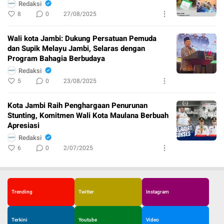
Redaksi
8
0
27/08/2025
Wali kota Jambi: Dukung Persatuan Pemuda
dan Supik Melayu Jambi, Selaras dengan
Program Bahagia Berbudaya
Redaksi
5
0
23/08/2025
Kota Jambi Raih Penghargaan Penurunan
Stunting, Komitmen Wali Kota Maulana Berbuah
Apresiasi
Redaksi
6
0
2/07/2025
Trending
Twitter
Instagram
Terkini
Youtube
Video