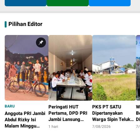
Pilihan Editor
BARU
Peringati HUT
PKS PT SATU
W
Pertama, DPD PRI
Dipertanyakan
B
Anggota PRI Jambi
Jambi Lansung
Warga Sipin Teluk
D
Abdul Rizky Isi
Berbagi Dengan
Duren, Jarak Dekat
L
Malam Minggu
1 hari
7/08/2026
7
Masyarakat
Permukiman Jadi
B
dengan Gowes
15 jam
Sorotan
D
Bersama, Dorong