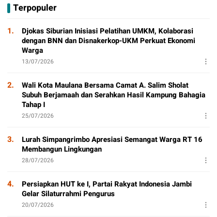
Terpopuler
T
Aktivitas Positif
P
1.
Djokas Siburian Inisiasi Pelatihan UMKM, Kolaborasi
dengan BNN dan Disnakerkop-UKM Perkuat Ekonomi
Warga
13/07/2026
2.
Wali Kota Maulana Bersama Camat A. Salim Sholat
Subuh Berjamaah dan Serahkan Hasil Kampung Bahagia
Tahap I
25/07/2026
3.
Lurah Simpangrimbo Apresiasi Semangat Warga RT 16
Membangun Lingkungan
28/07/2026
4.
Persiapkan HUT ke I, Partai Rakyat Indonesia Jambi
Gelar Silaturrahmi Pengurus
20/07/2026