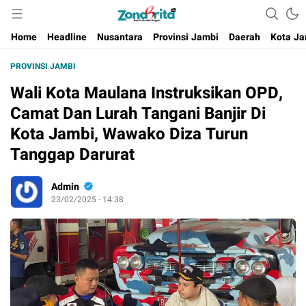
Berita Harian Negeri
Home
Headline
Nusantara
Provinsi Jambi
Daerah
Kota Ja
PROVINSI JAMBI
Wali Kota Maulana Instruksikan OPD,
Camat Dan Lurah Tangani Banjir Di
Kota Jambi, Wawako Diza Turun
Tanggap Darurat
Admin
23/02/2025 - 14:38