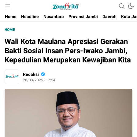
Berita Harian Negeri
Home
Headline
Nusantara
Provinsi Jambi
Daerah
Kota Ja
HOME
Wali Kota Maulana Apresiasi Gerakan
Bakti Sosial Insan Pers-Iwako Jambi,
Kepedulian Merupakan Kewajiban Kita
Redaksi
28/03/2025 - 17:54