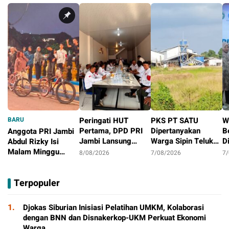
BARU
Peringati HUT
PKS PT SATU
W
Pertama, DPD PRI
Dipertanyakan
B
Anggota PRI Jambi
Jambi Lansung
Warga Sipin Teluk
D
Abdul Rizky Isi
Berbagi Dengan
Duren, Jarak Dekat
L
Malam Minggu
8/08/2026
7/08/2026
7
Masyarakat
Permukiman Jadi
B
dengan Gowes
2 hari
Sorotan
D
Bersama, Dorong
Terpopuler
T
Aktivitas Positif
P
1.
Djokas Siburian Inisiasi Pelatihan UMKM, Kolaborasi
dengan BNN dan Disnakerkop-UKM Perkuat Ekonomi
Warga