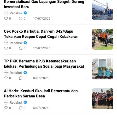
Komersialisasi Gas Lapangan Sengeti Dorong
Investasi Baru
Redaksi
0
0
17/07/2026
Cek Posko Karhutla, Danrem 042/Gapu
Tekankan Respon Cepat Cegah Kebakaran
Redaksi
0
0
12/07/2026
TP PKK Bersama BPJS Ketenagakerjaan
Edukasi Perlindungan Sosial bagi Masyarakat
Redaksi
0
0
8/07/2026
Al Haris: Kenduri Sko Jadi Pemersatu dan
Perbaikan Sarana Desa
Redaksi
0
0
5/07/2026