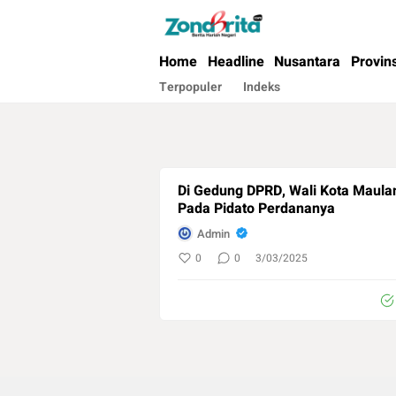
Berita Harian Negeri
Home
Headline
Nusantara
Provin
Terpopuler
Indeks
Di Gedung DPRD, Wali Kota Mau
Pada Pidato Perdananya
Admin
0
0
3/03/2025