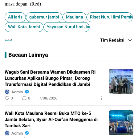
masa depan. (Red)
​AlHaris
gubernur jambi
Maulana
Riset Nurul Ilmi ​Pemkot
Wali Kota Jambi
​Yayasan Nurul Ilmi Jambi
Tim Redaksi
Bacaan Lainnya
Wagub Sani Bersama Wamen Dikdasmen RI
Luncurkan Aplikasi Bungo Pintar, Dorong
Transformasi Digital Pendidikan di Jambi
Admin
0
0
7/08/2026
Wali Kota Maulana Resmi Buka MTQ ke-5
Jambi Selatan, Syiar Al-Qur’an Menggema di
Tambak Sari
Admin