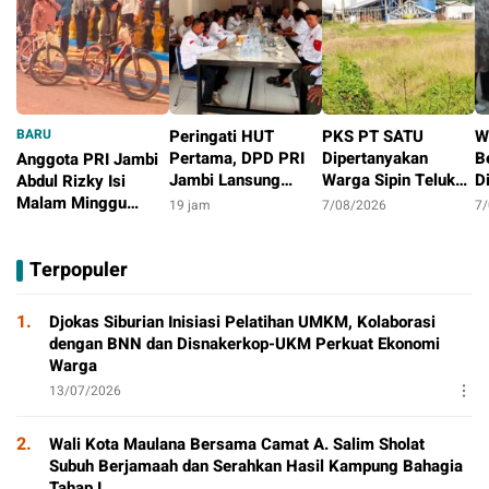
BARU
Peringati HUT
PKS PT SATU
W
Pertama, DPD PRI
Dipertanyakan
B
Anggota PRI Jambi
Jambi Lansung
Warga Sipin Teluk
D
Abdul Rizky Isi
Berbagi Dengan
Duren, Jarak Dekat
L
Malam Minggu
19 jam
7/08/2026
7
Masyarakat
Permukiman Jadi
B
dengan Gowes
9 jam
Sorotan
D
Bersama, Dorong
Terpopuler
T
Aktivitas Positif
P
1.
Djokas Siburian Inisiasi Pelatihan UMKM, Kolaborasi
dengan BNN dan Disnakerkop-UKM Perkuat Ekonomi
Warga
13/07/2026
2.
Wali Kota Maulana Bersama Camat A. Salim Sholat
Subuh Berjamaah dan Serahkan Hasil Kampung Bahagia
Tahap I