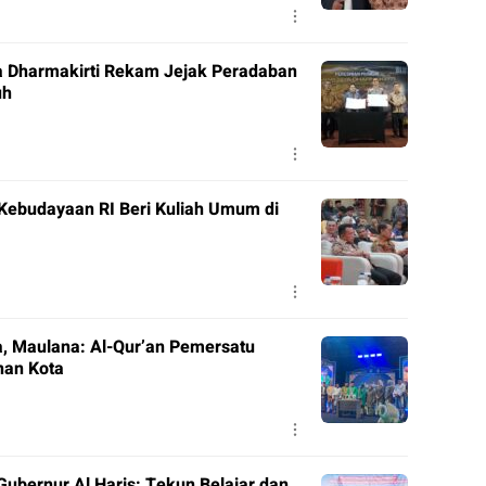
a Dharmakirti Rekam Jejak Peradaban
uh
 Kebudayaan RI Beri Kuliah Umum di
, Maulana: Al-Qur’an Pemersatu
nan Kota
ubernur Al Haris: Tekun Belajar dan