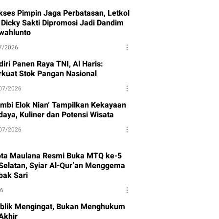
kses Pimpin Jaga Perbatasan, Letkol
f Dicky Sakti Dipromosi Jadi Dandim
wahlunto
7/2026
iri Panen Raya TNI, Al Haris:
rkuat Stok Pangan Nasional
07/2026
ambi Elok Nian’ Tampilkan Kekayaan
daya, Kuliner dan Potensi Wisata
07/2026
ota Maulana Resmi Buka MTQ ke-5
Selatan, Syiar Al-Qur’an Menggema
bak Sari
26
blik Mengingat, Bukan Menghukum
Akhir