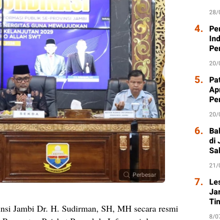
28/
4.
Pe
In
Pe
20/
5.
Pat
Ap
Pe
20/
6.
Ba
di
Sa
21/
Perbesar
7.
Le
Ja
Ti
insi Jambi Dr. H. Sudirman, SH, MH secara resmi
8/0