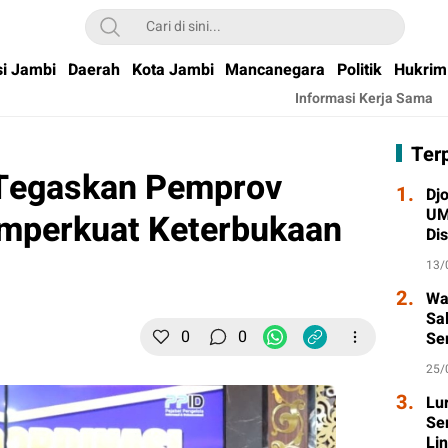
si Jambi
Daerah
Kota Jambi
Mancanegara
Politik
Hukrim
Informasi Kerja Sama
Ter
Tegaskan Pemprov
1.
Djo
UM
mperkuat Keterbukaan
Di
Wa
13/
2.
Wa
Sa
0
0
Se
Ta
25/
3.
Lu
Se
Li