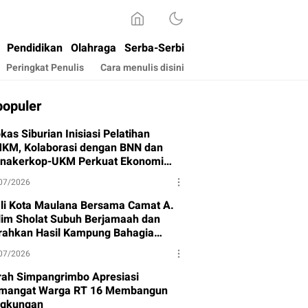
Pendidikan
Olahraga
Serba-Serbi
Peringkat Penulis
Cara menulis disini
populer
kas Siburian Inisiasi Pelatihan
KM, Kolaborasi dengan BNN dan
snakerkop-UKM Perkuat Ekonomi
rga
07/2026
li Kota Maulana Bersama Camat A.
lim Sholat Subuh Berjamaah dan
rahkan Hasil Kampung Bahagia
hap I
07/2026
rah Simpangrimbo Apresiasi
mangat Warga RT 16 Membangun
ngkungan