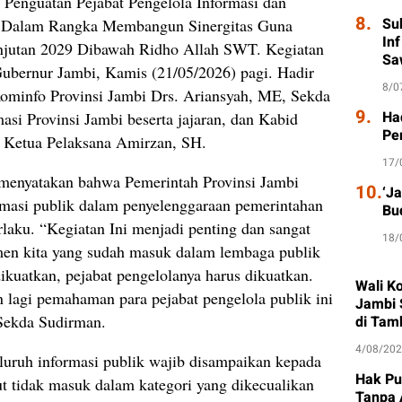
Penguatan Pejabat Pengelola Informasi dan
8.
Su
i Dalam Rangka Membangun Sinergitas Guna
In
jutan 2029 Dibawah Ridho Allah SWT. Kegiatan
Sa
Gubernur Jambi, Kamis (21/05/2026) pagi. Hadir
8/0
ominfo Provinsi Jambi Drs. Ariansyah, ME, Sekda
9.
Had
asi Provinsi Jambi beserta jajaran, dan Kabid
Pe
ku Ketua Pelaksana Amirzan, SH.
17/
 menyatakan bahwa Pemerintah Provinsi Jambi
10.
‘J
masi publik dalam penyelenggaraan pemerintahan
Bu
rlaku. “Kegiatan Ini menjadi penting dan sangat
18/
itmen kita yang sudah masuk dalam lembaga publik
 dikuatkan, pejabat pengelolanya harus dikuatkan.
Wali K
an lagi pemahaman para pejabat pengelola publik ini
Jambi 
Sekda Sudirman.
di Tam
4/08/20
luruh informasi publik wajib disampaikan kepada
Hak Pu
ut tidak masuk dalam kategori yang dikecualikan
Tanpa 