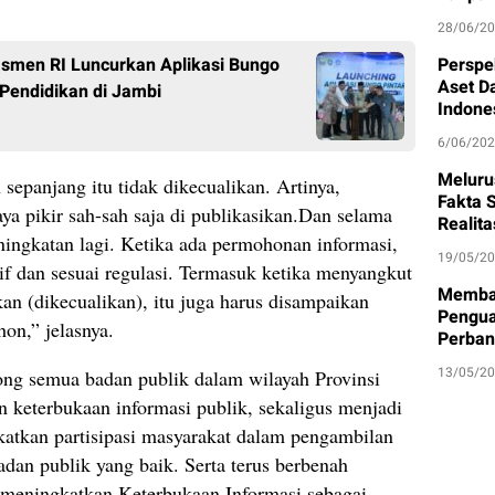
28/06/2
Perspe
men RI Luncurkan Aplikasi Bungo
Aset D
 Pendidikan di Jambi
Indone
6/06/20
Meluru
sepanjang itu tidak dikecualikan. Artinya,
Fakta S
saya pikir sah-sah saja di publikasikan.Dan selama
Realit
ningkatan lagi. Ketika ada permohonan informasi,
19/05/2
if dan sesuai regulasi. Termasuk ketika menyangkut
Memban
kan (dikecualikan), itu juga harus disampaikan
Pengua
on,” jelasnya.
Perban
13/05/2
ng semua badan publik dalam wilayah Provinsi
 keterbukaan informasi publik, sekaligus menjadi
atkan partisipasi masyarakat dalam pengambilan
adan publik yang baik. Serta terus berbenah
 meningkatkan Keterbukaan Informasi sebagai