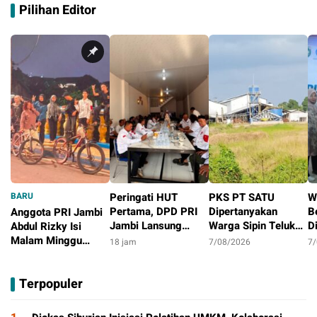
Pilihan Editor
BARU
Peringati HUT
PKS PT SATU
W
Pertama, DPD PRI
Dipertanyakan
B
Anggota PRI Jambi
Jambi Lansung
Warga Sipin Teluk
D
Abdul Rizky Isi
Berbagi Dengan
Duren, Jarak Dekat
L
Malam Minggu
18 jam
7/08/2026
7
Masyarakat
Permukiman Jadi
B
dengan Gowes
8 jam
Sorotan
D
Bersama, Dorong
Terpopuler
T
Aktivitas Positif
P