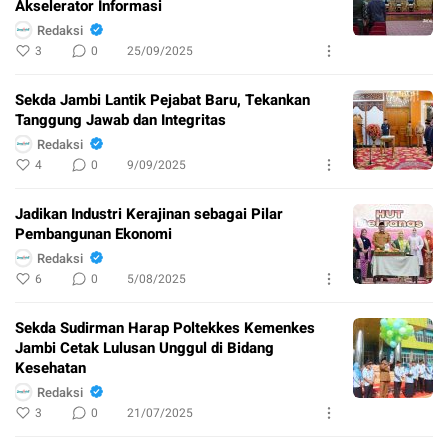
Akselerator Informasi ​
Redaksi
3
0
25/09/2025
Sekda Jambi Lantik Pejabat Baru, Tekankan
Tanggung Jawab dan Integritas
Redaksi
4
0
9/09/2025
Jadikan Industri Kerajinan sebagai Pilar
Pembangunan Ekonomi
Redaksi
6
0
5/08/2025
Sekda Sudirman Harap Poltekkes Kemenkes
Jambi Cetak Lulusan Unggul di Bidang
Kesehatan
Redaksi
3
0
21/07/2025