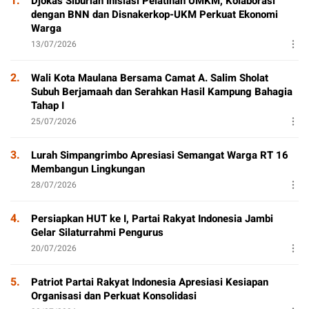
1.
Djokas Siburian Inisiasi Pelatihan UMKM, Kolaborasi
dengan BNN dan Disnakerkop-UKM Perkuat Ekonomi
Warga
13/07/2026
2.
Wali Kota Maulana Bersama Camat A. Salim Sholat
Subuh Berjamaah dan Serahkan Hasil Kampung Bahagia
Tahap I
25/07/2026
3.
Lurah Simpangrimbo Apresiasi Semangat Warga RT 16
Membangun Lingkungan
28/07/2026
4.
Persiapkan HUT ke I, Partai Rakyat Indonesia Jambi
Gelar Silaturrahmi Pengurus
20/07/2026
5.
Patriot Partai Rakyat Indonesia Apresiasi Kesiapan
Organisasi dan Perkuat Konsolidasi