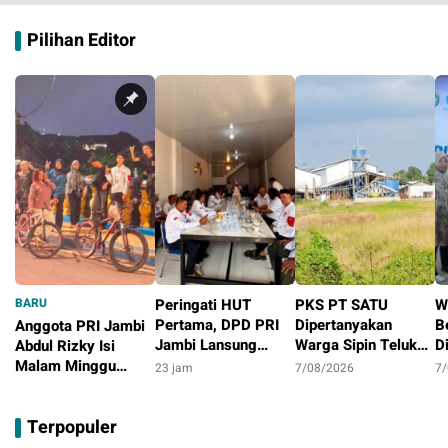
Pilihan Editor
BARU
Peringati HUT
PKS PT SATU
W
Pertama, DPD PRI
Dipertanyakan
B
Anggota PRI Jambi
Jambi Lansung
Warga Sipin Teluk
D
Abdul Rizky Isi
Berbagi Dengan
Duren, Jarak Dekat
L
Malam Minggu
23 jam
7/08/2026
7
Masyarakat
Permukiman Jadi
B
dengan Gowes
13 jam
Sorotan
D
Bersama, Dorong
Terpopuler
T
Aktivitas Positif
P