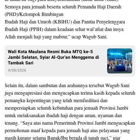
Semoga para jemaah beserta seluruh Pemandu Haji Daerah
(PHD)/Kelompok Bimbingan
Ibadah Haji dan Umroh (KBIHU) dan Panitia Penyelenggara
Ibadah Haji (PPIH) dalam keadaan sehat wal’afiat dan insya
Allah menjadi haji yang mabrur,” ucap Wagub Sani.
Wali Kota Maulana Resmi Buka MTQ ke-5
Jambi Selatan, Syiar Al-Qur’an Menggema di
Tambak Sari
4/08/2026
Selain itu, dalam sambutan dan arahannya tersebut Wagub Sani
juga mengapresiasi dan mengucapkan terima kasih kepada seluruh
pemangku kepentingan yang telah memfasilitasi dan
mempersiapkan seluruh kebutuhan para jemaah Provinsi Jambi
untuk melaksanakan ibadah haji dengan aman, nyaman dan
tenang. “Saya atas nama Pemerintah Provinsi Jambi mengucapkan
permohonan maaf kepada para jemaah haji atas pelayanan yang
masih kurang selama Bapak/Ibu berada di tanah suci,” ujar