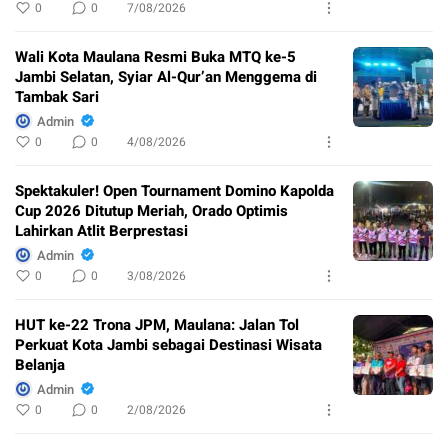
0
0
7/08/2026
Wali Kota Maulana Resmi Buka MTQ ke-5
Jambi Selatan, Syiar Al-Qur’an Menggema di
Tambak Sari
Admin
0
0
4/08/2026
Spektakuler! Open Tournament Domino Kapolda
Cup 2026 Ditutup Meriah, Orado Optimis
Lahirkan Atlit Berprestasi
Admin
0
0
3/08/2026
HUT ke-22 Trona JPM, Maulana: Jalan Tol
Perkuat Kota Jambi sebagai Destinasi Wisata
Belanja
Admin
0
0
2/08/2026