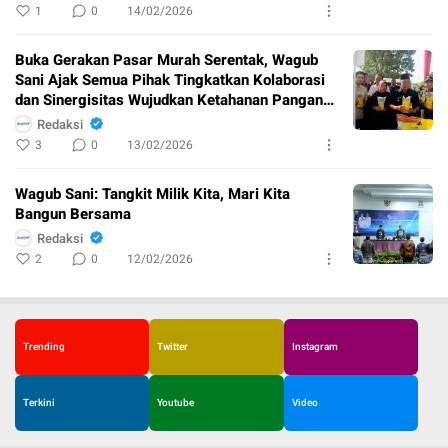
1
0
14/02/2026
Buka Gerakan Pasar Murah Serentak, Wagub
Sani Ajak Semua Pihak Tingkatkan Kolaborasi
dan Sinergisitas Wujudkan Ketahanan Pangan
Berkelanjuntan
Redaksi
3
0
13/02/2026
Wagub Sani: Tangkit Milik Kita, Mari Kita
Bangun Bersama
Redaksi
2
0
12/02/2026
Trending
Twitter
Instagram
Terkini
Youtube
Video