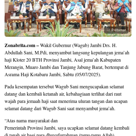
Perbesar
Zonabrita.com –
Wakil Gubernur (Wagub) Jambi Drs. H.
Abdullah Sani, M.Pdi, menyambut langsung kepulangan jema’ah
haji Kloter 20 BTH Provinsi Jambi, Asal jema’ah Kabupaten
Merangin, Muaro Jambi dan Tanjung Jabung Barat, bertempat di
Asrama Haji Kotabaru Jambi, Sabtu (05/07/2025).
Pada kesempatan tersebut Wagub Sani mengucapakan selamat
datang dan kembali ketanah air, kebahagiaan terlihat dari raut
wajah para jemaah haji saat menerima uluran tangan dan ucapan
selamat datang dari Wagub Sani saat menyambut jema’ah.
“Atas nama masyarakat dan
Pemerintah Provinsi Jambi, saya ucapkan selamat datang kembali
di tanah air bagi para dhuyufurrahman (tamu-tamu Allah).