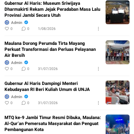
Gubernur Al Haris: Museum Sriwijaya
Dharmakirti Rekam Jejak Peradaban Masa Lalu
Provinsi Jambi Secara Utuh
Admin
0
0
1/08/2026
Maulana Dorong Perumda Tirta Mayang
Perkuat Transformasi dan Perluas Pelayanan
Air Bersih
Admin
0
0
31/07/2026
Gubernur Al Haris Dampingi Menteri
Kebudayaan RI Beri Kuliah Umum di UNJA
Admin
0
0
31/07/2026
MTQ ke-9 Jambi Timur Resmi Dibuka, Maulana:
Al-Qur’an Pemersatu Masyarakat dan Penguat
Pembangunan Kota