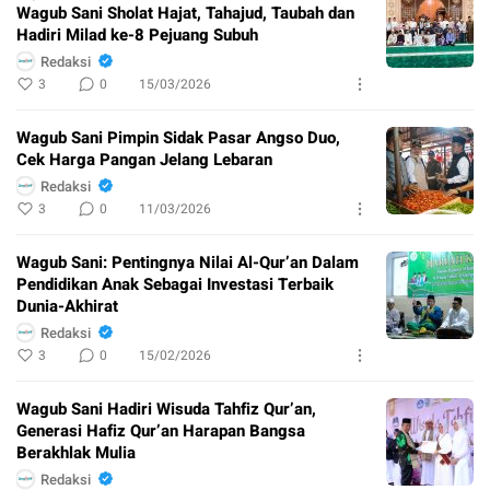
Wagub Sani Sholat Hajat, Tahajud, Taubah dan
Hadiri Milad ke-8 Pejuang Subuh
Redaksi
3
0
15/03/2026
Wagub Sani Pimpin Sidak Pasar Angso Duo,
Cek Harga Pangan Jelang Lebaran
Redaksi
3
0
11/03/2026
Wagub Sani: Pentingnya Nilai Al-Qur’an Dalam
Pendidikan Anak Sebagai Investasi Terbaik
Dunia-Akhirat
Redaksi
3
0
15/02/2026
Wagub Sani Hadiri Wisuda Tahfiz Qur’an,
Generasi Hafiz Qur’an Harapan Bangsa
Berakhlak Mulia
Redaksi