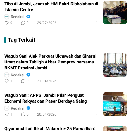
Tiba di Jambi, Jenazah HM Bakri Disholatkan di
Islamic Centre
Redaksi
0
0
29/07/2026
Tag Terkait
Wagub Sani Ajak Perkuat Ukhuwah dan Sinergi
Umat dalam Tabligh Akbar Pemprov bersama
BKMT Provinsi Jambi
Redaksi
1
0
21/04/2026
Wagub Sani: APPSI Jambi Pilar Penguat
Ekonomi Rakyat dan Pasar Berdaya Saing
Redaksi
1
0
20/04/2026
Qiyammul Lail Itikab Malam ke-25 Ramadhan: