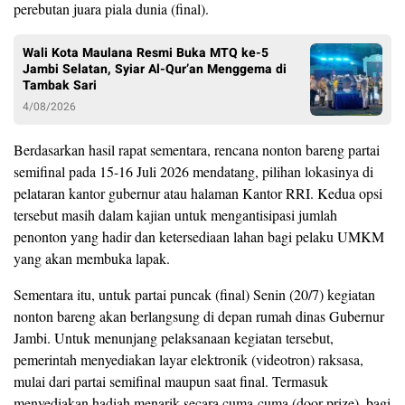
perebutan juara piala dunia (final).
Wali Kota Maulana Resmi Buka MTQ ke-5
Jambi Selatan, Syiar Al-Qur’an Menggema di
Tambak Sari
4/08/2026
Berdasarkan hasil rapat sementara, rencana nonton bareng partai
semifinal pada 15-16 Juli 2026 mendatang, pilihan lokasinya di
pelataran kantor gubernur atau halaman Kantor RRI. Kedua opsi
tersebut masih dalam kajian untuk mengantisipasi jumlah
penonton yang hadir dan ketersediaan lahan bagi pelaku UMKM
yang akan membuka lapak.
Sementara itu, untuk partai puncak (final) Senin (20/7) kegiatan
nonton bareng akan berlangsung di depan rumah dinas Gubernur
Jambi. Untuk menunjang pelaksanaan kegiatan tersebut,
pemerintah menyediakan layar elektronik (videotron) raksasa,
mulai dari partai semifinal maupun saat final. Termasuk
menyediakan hadiah menarik secara cuma-cuma (door prize), bagi