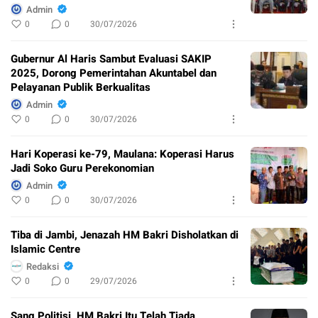
Admin
0
0
30/07/2026
Gubernur Al Haris Sambut Evaluasi SAKIP
2025, Dorong Pemerintahan Akuntabel dan
Pelayanan Publik Berkualitas
Admin
0
0
30/07/2026
Hari Koperasi ke-79, Maulana: Koperasi Harus
Jadi Soko Guru Perekonomian
Admin
0
0
30/07/2026
Tiba di Jambi, Jenazah HM Bakri Disholatkan di
Islamic Centre
Redaksi
0
0
29/07/2026
Sang Politisi, HM Bakri Itu Telah Tiada