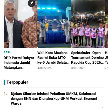
BARU
Wali Kota Maulana
Spektakuler! Open
H
Resmi Buka MTQ
Tournament Domino
J
DPD Partai Rakyat
ke-5 Jambi Selatan,
Kapolda Cup 2026
T
Indonesia Jambi
Syiar Al-Qur’an
Ditutup Meriah,
J
Matangkan
4/08/2026
3/08/2026
2
Menggema di
Orado Optimis
D
Persiapan
4/08/2026
Tambak Sari
Lahirkan Atlit
B
Peringatan HUT
Terpopuler
Berprestasi
Pertama
1.
Djokas Siburian Inisiasi Pelatihan UMKM, Kolaborasi
dengan BNN dan Disnakerkop-UKM Perkuat Ekonomi
Warga