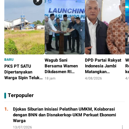
BARU
Wagub Sani
DPD Partai Rakyat
W
Bersama Wamen
Indonesia Jambi
R
PKS PT SATU
Dikdasmen RI
Matangkan
k
Dipertanyakan
Luncurkan Aplikasi
Persiapan
S
Warga Sipin Teluk
18 jam
4/08/2026
4
Bungo Pintar,
Peringatan HUT
M
Duren, Jarak Dekat
15 jam
Dorong
Pertama
T
Permukiman Jadi
Terpopuler
Transformasi Digital
Sorotan
Pendidikan di Jambi
1.
Djokas Siburian Inisiasi Pelatihan UMKM, Kolaborasi
dengan BNN dan Disnakerkop-UKM Perkuat Ekonomi
Warga
13/07/2026