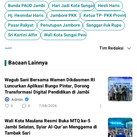
Bunda PAUD Jambi
Hari Jadi Kota Sungai Penuh
Hesti Haris
Hj. Hesnidar Haris
Jambore PKK
Ketua TP- PKK Provinsi Ja
Pasar Rakyat
Penutupan Jambore
Sanggar Iluk Rupo
Sri Kartini Alfin
Wali Kota Sungai Penuh Alfin
Tim Redaksi
Bacaan Lainnya
Wagub Sani Bersama Wamen Dikdasmen RI
Luncurkan Aplikasi Bungo Pintar, Dorong
Transformasi Digital Pendidikan di Jambi
Admin
0
0
7/08/2026
Wali Kota Maulana Resmi Buka MTQ ke-5
Jambi Selatan, Syiar Al-Qur’an Menggema di
Tambak Sari