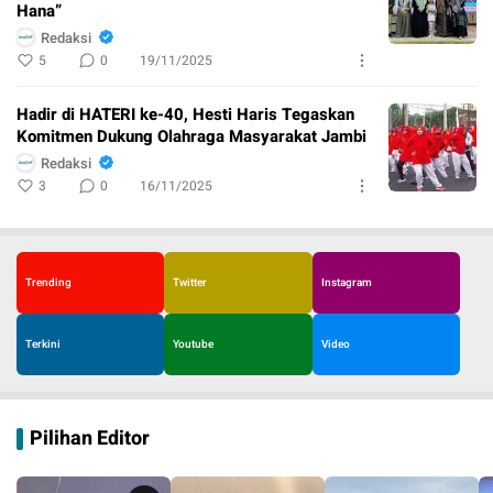
Hana”
Redaksi
5
0
19/11/2025
Hadir di HATERI ke-40, Hesti Haris Tegaskan
Komitmen Dukung Olahraga Masyarakat Jambi
Redaksi
3
0
16/11/2025
Trending
Twitter
Instagram
Terkini
Youtube
Video
Pilihan Editor