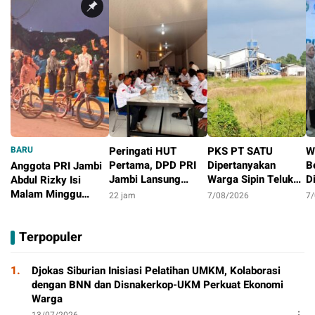
BARU
Peringati HUT
PKS PT SATU
W
Pertama, DPD PRI
Dipertanyakan
B
Anggota PRI Jambi
Jambi Lansung
Warga Sipin Teluk
D
Abdul Rizky Isi
Berbagi Dengan
Duren, Jarak Dekat
L
Malam Minggu
22 jam
7/08/2026
7
Masyarakat
Permukiman Jadi
B
dengan Gowes
12 jam
Sorotan
D
Bersama, Dorong
Terpopuler
T
Aktivitas Positif
P
1.
Djokas Siburian Inisiasi Pelatihan UMKM, Kolaborasi
dengan BNN dan Disnakerkop-UKM Perkuat Ekonomi
Warga