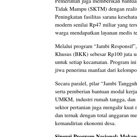
Pemerintah juga memberikan bantua
Tidak Mampu (SKTM) dengan realisa
Peningkatan fasilitas sarana kesehat
modern senilai Rp47 miliar yang ter
warga mendapatkan layanan medis ter
Melalui program “Jambi Responsif”,
Khusus (BKK) sebesar Rp100 juta unt
untuk setiap kecamatan. Program ini
jiwa penerima manfaat dari kelompok 
Secara paralel, pilar “Jambi Tanggu
serta pemberian bantuan modal kerja
UMKM, industri rumah tangga, dan 
sektor pertanian juga mengalir kuat m
dan ternak dengan total anggaran m
kemandirian ekonomi desa.
Sinergi Program Nasional: Makan