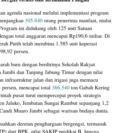
ngan agenda nasional melalui implementasi program
 menjangkau
305.640
orang penerima manfaat, mulai
 Program ini didukung oleh 125 unit Satuan
ngan total anggaran mencapai Rp190,6 miliar. Di
rah Putih telah membina 1.585 unit koperasi
 98,92 persen.
arah baru dengan berdirinya Sekolah Rakyat
a Jambi dan Tanjung Jabung Timur dengan nilai
an infrastruktur jalan dan irigasi juga memacu
3 persen, mencapai total
366.540
ton Gabah Kering
ntah pusat turut mempercepat proyek strategis
men Jaluko, Jembatan Sungai Rambut sepanjang 1,2
an Candi Muaro Jambi sebagai warisan budaya dunia.
buahkan deretan penghargaan bergengsi, termasuk
P) dari BPK, nilai SAKIP predikat B, hingga