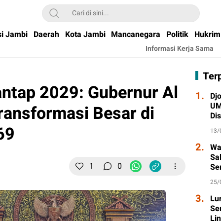
si Jambi
Daerah
Kota Jambi
Mancanegara
Politik
Hukrim
Informasi Kerja Sama
Ter
ntap 2029: Gubernur Al
1.
Djo
UM
ransformasi Besar di
Di
Wa
69
13/
2.
Wa
Sa
1
0
Se
Ta
25/
3.
Lu
Se
Li