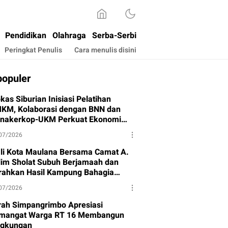
Pendidikan
Olahraga
Serba-Serbi
Peringkat Penulis
Cara menulis disini
populer
kas Siburian Inisiasi Pelatihan
KM, Kolaborasi dengan BNN dan
snakerkop-UKM Perkuat Ekonomi
rga
07/2026
li Kota Maulana Bersama Camat A.
lim Sholat Subuh Berjamaah dan
rahkan Hasil Kampung Bahagia
hap I
07/2026
rah Simpangrimbo Apresiasi
mangat Warga RT 16 Membangun
ngkungan