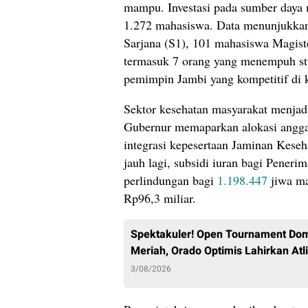
mampu. Investasi pada sumber daya 
1.272 mahasiswa. Data menunjukka
Sarjana (S1), 101 mahasiswa Magist
termasuk 7 orang yang menempuh stu
pemimpin Jambi yang kompetitif di 
Sektor kesehatan masyarakat menjadi
Gubernur memaparkan alokasi angga
integrasi kepesertaan Jaminan Kese
jauh lagi, subsidi iuran bagi Pener
perlindungan bagi
1.198.447
jiwa ma
Rp96,3 miliar.
Spektakuler! Open Tournament Dom
Meriah, Orado Optimis Lahirkan Atli
3/08/2026