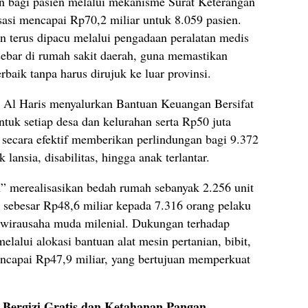
n bagi pasien melalui mekanisme Surat Keterangan
si mencapai Rp70,2 miliar untuk 8.059 pasien.
an terus dipacu melalui pengadaan peralatan medis
sebar di rumah sakit daerah, guna memastikan
baik tanpa harus dirujuk ke luar provinsi.
 Al Haris menyalurkan Bantuan Keuangan Bersifat
uk setiap desa dan kelurahan serta Rp50 juta
 secara efektif memberikan perlindungan bagi 9.372
lansia, disabilitas, hingga anak terlantar.
h” merealisasikan bedah rumah sebanyak 2.256 unit
 sebesar Rp48,6 miliar kepada 7.316 orang pelaku
wirausaha muda milenial. Dukungan terhadap
elalui alokasi bantuan alat mesin pertanian, bibit,
encapai Rp47,9 miliar, yang bertujuan memperkuat
 Bergizi Gratis dan Ketahanan Pangan