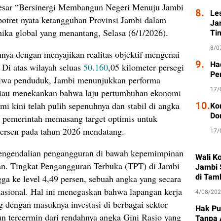
esar “Bersinergi Membangun Negeri Menuju Jambi
8.
Le
potret nyata ketangguhan Provinsi Jambi dalam
Ja
mika global yang menantang, Selasa (6/1/2026).
Ti
8/0
ya dengan menyajikan realitas objektif mengenai
9.
Had
Di atas wilayah seluas
50.160
,05 kilometer persegi
Pe
a jiwa penduduk, Jambi menunjukkan performa
17/
eliau menekankan bahwa laju pertumbuhan ekonomi
10.
i kini telah pulih sepenuhnya dan stabil di angka
Ko
Do
n pemerintah memasang target optimis untuk
persen pada tahun 2026 mendatang.
17/
pengendalian pengangguran di bawah kepemimpinan
Wali K
an. Tingkat Pengangguran Terbuka (TPT) di Jambi
Jambi 
di Tam
ga ke level 4,49 persen, sebuah angka yang secara
 nasional. Hal ini menegaskan bahwa lapangan kerja
4/08/20
ng dengan masuknya investasi di berbagai sektor
Hak Pu
n tercermin dari rendahnya angka Gini Rasio yang
Tanpa 