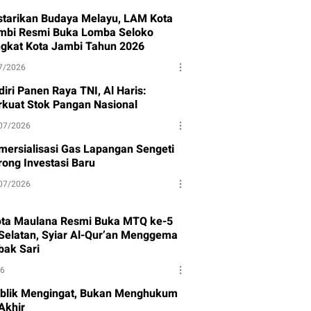
starikan Budaya Melayu, LAM Kota
mbi Resmi Buka Lomba Seloko
ngkat Kota Jambi Tahun 2026
7/2026
iri Panen Raya TNI, Al Haris:
rkuat Stok Pangan Nasional
07/2026
mersialisasi Gas Lapangan Sengeti
rong Investasi Baru
07/2026
ota Maulana Resmi Buka MTQ ke-5
Selatan, Syiar Al-Qur’an Menggema
bak Sari
26
blik Mengingat, Bukan Menghukum
Akhir