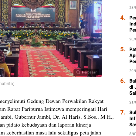
28/
4.
Pe
In
Pe
20/
5.
Pat
Ap
Pe
20/
Perbesar
6.
Ba
nabrita)
di
Sa
menyelimuti Gedung Dewan Perwakilan Rakyat
21/
am Rapat Paripurna Istimewa memperingati Hari
7.
Su
ambi, Gubernur Jambi, Dr. Al Haris, S.Sos., M.H.,
In
n pidato kebudayaan dan laporan kinerja
Sa
keberhasilan masa lalu sekaligus peta jalan
8/0