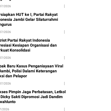
07/2026
rsiapkan HUT ke I, Partai Rakyat
donesia Jambi Gelar Silaturrahmi
ngurus
07/2026
riot Partai Rakyat Indonesia
resiasi Kesiapan Organisasi dan
rkuat Konsolidasi
07/2026
bak Baru Kasus Penganiayaan Viral
 Jambi, Polisi Dalami Keterangan
ksi dan Pelapor
07/2026
kses Pimpin Jaga Perbatasan, Letkol
f Dicky Sakti Dipromosi Jadi Dandim
wahlunto
7/2026