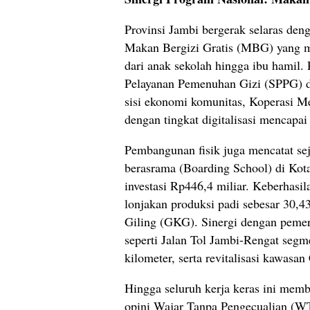
​Provinsi Jambi bergerak selaras de
Makan Bergizi Gratis (MBG) yang
dari anak sekolah hingga ibu hamil.
Pelayanan Pemenuhan Gizi (SPPG) de
sisi ekonomi komunitas, Koperasi Me
dengan tingkat digitalisasi mencapai
Pembangunan fisik juga mencatat sej
berasrama (Boarding School) di Kot
investasi Rp446,4 miliar. Keberhasil
lonjakan produksi padi sebesar 30,4
Giling (GKG). Sinergi dengan pemeri
seperti Jalan Tol Jambi-Rengat seg
kilometer, serta revitalisasi kawas
Hingga seluruh kerja keras ini mem
opini Wajar Tanpa Pengecualian (WT