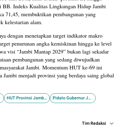
ori BB. Indeks Kualitas Lingkungan Hidup Jambi
ngka 71,45, membuktikan pembangunan yang
k kelestarian alam.
ya dengan menetapkan target indikator makro
arget penurunan angka kemiskinan hingga ke level
wa visi “Jambi Mantap 2029” bukan lagi sekadar
enyataan pembangunan yang sedang diwujudkan
h masyarakat Jambi. Momentum HUT ke-69 ini
 Jambi menjadi provinsi yang berdaya saing global
HUT Provinsi Jambi ke-69 tahun 2026
​Pidato Gubernur Jambi Rapat Paripurna HUT Jambi 2026
Tim Redaksi