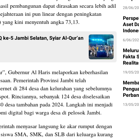
 hasil pembangunan dapat dirasakan secara lebih adil
28/06/2
ejahteraan ini pun linear dengan peningkatan
Perspe
yang kini menyentuh angka 73,13.
Aset D
Indone
ke-5 Jambi Selatan, Syiar Al-Qur’an
6/06/20
Meluru
Fakta S
Realit
ar”, Gubernur Al Haris melaporkan keberhasilan
19/05/2
esaan. Pemerintah Provinsi Jambi telah
Memban
rnet di 284 desa dan kelurahan yang sebelumnya
Pengua
Perban
k-spot. Rinciannya, sebanyak 124 desa diselesaikan
80 desa tambahan pada 2024. Langkah ini menjadi
13/05/2
i digital bagi warga desa di pelosok Jambi.
merintah menyasar langsung ke akar rumput dengan
siswa SMA, SMK, dan SLB dari keluarga kurang