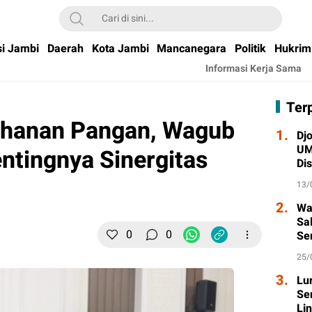
si Jambi
Daerah
Kota Jambi
Mancanegara
Politik
Hukrim
Informasi Kerja Sama
Ter
tahanan Pangan, Wagub
1.
Djo
UM
ntingnya Sinergitas
Di
Wa
13/
2.
Wa
Sa
0
0
Se
Ta
25/
3.
Lu
Se
Li