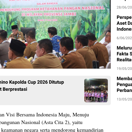
28/06/2
Perspe
Aset D
Indone
6/06/20
Meluru
Fakta S
Realit
19/05/2
Memban
ino Kapolda Cup 2026 Ditutup
Pengua
t Berprestasi
Perban
13/05/2
gan Visi Bersama Indonesia Maju, Menuju
ngunan Nasional (Asta Cita 2), yaitu
 keamanan negara serta mendorong kemandirian