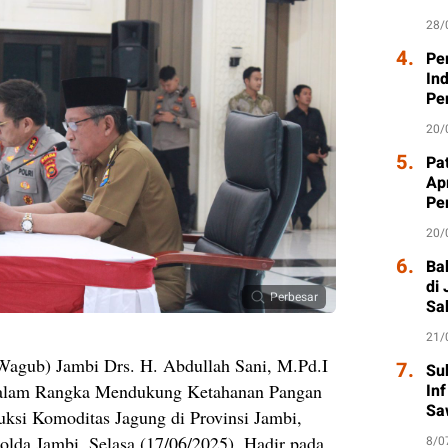
28/
4.
Pe
In
Pe
20/
5.
Pat
Ap
Pe
20/
6.
Ba
di
Perbesar
Sa
21/
agub) Jambi Drs. H. Abdullah Sani, M.Pd.I
7.
Su
 Dalam Rangka Mendukung Ketahanan Pangan
In
Sa
ksi Komoditas Jagung di Provinsi Jambi,
olda Jambi, Selasa (17/06/2025). Hadir pada
8/0