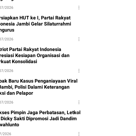
07/2026
rsiapkan HUT ke I, Partai Rakyat
donesia Jambi Gelar Silaturrahmi
ngurus
07/2026
riot Partai Rakyat Indonesia
resiasi Kesiapan Organisasi dan
rkuat Konsolidasi
07/2026
bak Baru Kasus Penganiayaan Viral
 Jambi, Polisi Dalami Keterangan
ksi dan Pelapor
07/2026
kses Pimpin Jaga Perbatasan, Letkol
f Dicky Sakti Dipromosi Jadi Dandim
wahlunto
7/2026