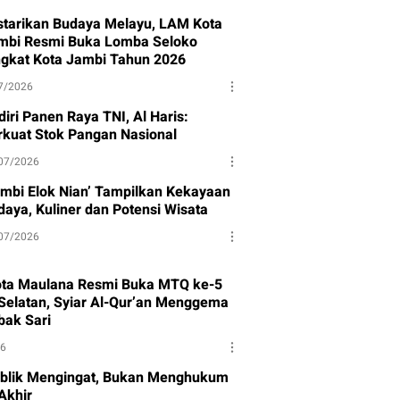
starikan Budaya Melayu, LAM Kota
mbi Resmi Buka Lomba Seloko
ngkat Kota Jambi Tahun 2026
7/2026
iri Panen Raya TNI, Al Haris:
rkuat Stok Pangan Nasional
07/2026
ambi Elok Nian’ Tampilkan Kekayaan
daya, Kuliner dan Potensi Wisata
07/2026
ota Maulana Resmi Buka MTQ ke-5
Selatan, Syiar Al-Qur’an Menggema
bak Sari
26
blik Mengingat, Bukan Menghukum
Akhir