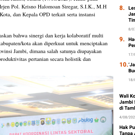
Irjen Pol. Krisno Halomoan Siregar, S.I.K., M.H
8.
Le
 Kota, dan Kepala OPD terkait serta instansi
Ja
Ti
8/0
kan bahwa sinergi dan kerja kolaboratif multi
9.
Had
kabupaten/kota akan diperkuat untuk menciptakan
Pe
ovinsi Jambi, dimana salah satunya diupayakan
17/
oduktivitas pertanian secara holistik dan
10.
‘J
.
Bu
18/
Wali K
Jambi 
di Tam
4/08/20
Hak Pu
Tanpa 