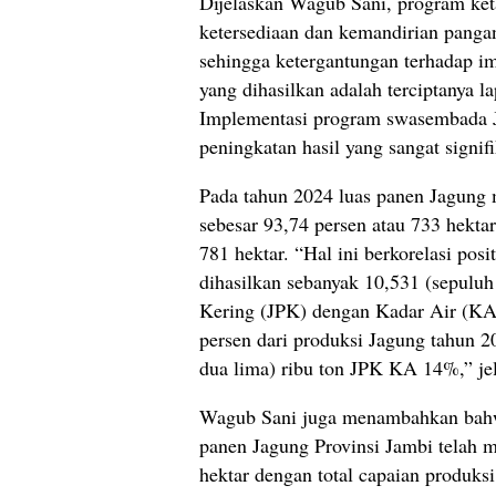
Dijelaskan Wagub Sani, program ke
ketersediaan dan kemandirian pangan
sehingga ketergantungan terhadap 
yang dihasilkan adalah terciptanya l
Implementasi program swasembada J
peningkatan hasil yang sangat signif
Pada tahun 2024 luas panen Jagung m
sebesar 93,74 persen atau 733 hekta
781 hektar. “Hal ini berkorelasi pos
dihasilkan sebanyak 10,531 (sepuluh 
Kering (JPK) dengan Kadar Air (KA)
persen dari produksi Jagung tahun 
dua lima) ribu ton JPK KA 14%,” je
Wagub Sani juga menambahkan bahwa 
panen Jagung Provinsi Jambi telah m
hektar dengan total capaian produks