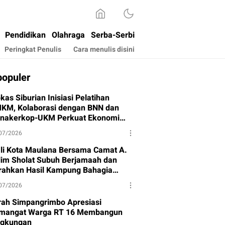
Pendidikan
Olahraga
Serba-Serbi
Peringkat Penulis
Cara menulis disini
populer
kas Siburian Inisiasi Pelatihan
KM, Kolaborasi dengan BNN dan
snakerkop-UKM Perkuat Ekonomi
rga
07/2026
li Kota Maulana Bersama Camat A.
lim Sholat Subuh Berjamaah dan
rahkan Hasil Kampung Bahagia
hap I
07/2026
rah Simpangrimbo Apresiasi
mangat Warga RT 16 Membangun
ngkungan