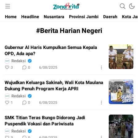
Berita Harian Negeri
Home
Headline
Nusantara
Provinsi Jambi
Daerah
Kota Ja
#Berita Harian Negeri
Gubernur Al Haris Kumpulkan Semua Kepala
OPD, Ada apa?
Redaksi
3
0
6/08/2025
Wujudkan Keluarga Sakinah, Wali Kota Maulana
Dukung Penuh Program Kerja APRI
Redaksi
1
0
6/08/2025
SMK Titian Teras Bungo Didorong Jadi
Puspendik Vokasi dan Pariwisata
Redaksi
3
0
6/08/2025