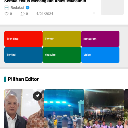
Semua Fokus Menangkan Anies-Muhaimin
Redaksi
0
0
4/01/2024
Trending
Twitter
Instagram
Terkini
Youtube
Video
Pilihan Editor