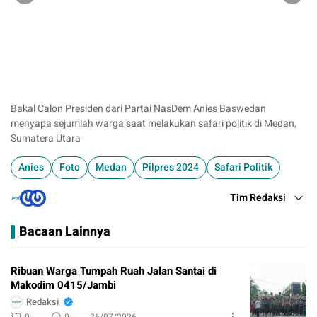
Bakal Calon Presiden dari Partai NasDem Anies Baswedan
Ku
menyapa sejumlah warga saat melakukan safari politik di Medan,
ko
Sumatera Utara
Ut
Anies
Foto
Medan
Pilpres 2024
Safari Politik
Tim Redaksi
Bacaan Lainnya
Ribuan Warga Tumpah Ruah Jalan Santai di
Makodim 0415/Jambi
Redaksi
0
0
26/07/2026