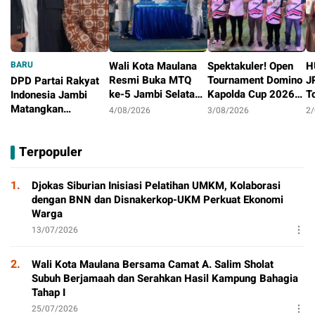
BARU
Wali Kota Maulana
Spektakuler! Open
H
Resmi Buka MTQ
Tournament Domino
J
DPD Partai Rakyat
ke-5 Jambi Selatan,
Kapolda Cup 2026
T
Indonesia Jambi
Syiar Al-Qur’an
Ditutup Meriah,
J
Matangkan
4/08/2026
3/08/2026
2
Menggema di
Orado Optimis
D
Persiapan
4/08/2026
Tambak Sari
Lahirkan Atlit
B
Peringatan HUT
Terpopuler
Berprestasi
Pertama
1.
Djokas Siburian Inisiasi Pelatihan UMKM, Kolaborasi
dengan BNN dan Disnakerkop-UKM Perkuat Ekonomi
Warga
13/07/2026
2.
Wali Kota Maulana Bersama Camat A. Salim Sholat
Subuh Berjamaah dan Serahkan Hasil Kampung Bahagia
Tahap I
25/07/2026