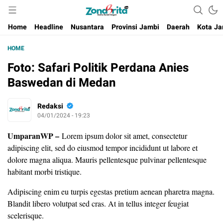
Berita Harian Negeri
Home
Headline
Nusantara
Provinsi Jambi
Daerah
Kota Ja
HOME
Foto: Safari Politik Perdana Anies
Baswedan di Medan
Redaksi
04/01/2024 - 19:23
UmparanWP
–
Lorem ipsum dolor sit amet, consectetur
adipiscing elit, sed do eiusmod tempor incididunt ut labore et
dolore magna aliqua. Mauris pellentesque pulvinar pellentesque
habitant morbi tristique.
Adipiscing enim eu turpis egestas pretium aenean pharetra magna.
Blandit libero volutpat sed cras. At in tellus integer feugiat
scelerisque.