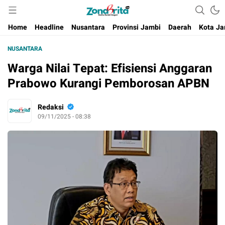
Berita Harian Negeri
Home
Headline
Nusantara
Provinsi Jambi
Daerah
Kota Ja
NUSANTARA
Warga Nilai Tepat: Efisiensi Anggaran
Prabowo Kurangi Pemborosan APBN
Redaksi
09/11/2025 - 08:38