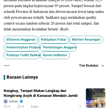
persen pada tingkat kepercayaan 95 persen. Sampel berasal dari
seluruh Provinsi di Indonesia dan diwawancarai lewat tatap muka
oleh pewawancara terlatih. Indikator juga melakukan quality
control secara random sebesar 20 persen dari total sampel, dan
tidak menemukan kesalahan berarti. (Red)
Efisiensi Anggaran
​Kebijakan Fiskal
​Menteri Keuangan
Pemerintahan Prabowo-Gibran
​Pemotongan Anggaran
Purbaya Yudhi Sadewa
​Survei Indikator
Tim Redaksi
Bacaan Lainnya
Nongkuy, Tempat Makan Lengkap dan
Nongkrong Asyik di Kawasan Mendalo Jambi
Admin
4
0
3 jam