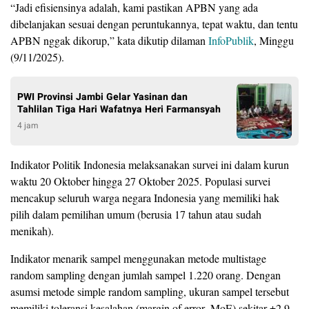
“Jadi efisiensinya adalah, kami pastikan APBN yang ada
dibelanjakan sesuai dengan peruntukannya, tepat waktu, dan tentu
APBN nggak dikorup,” kata dikutip dilaman
InfoPublik
, Minggu
(9/11/2025).
PWI Provinsi Jambi Gelar Yasinan dan
Tahlilan Tiga Hari Wafatnya Heri Farmansyah
4 jam
Indikator Politik Indonesia melaksanakan survei ini dalam kurun
waktu 20 Oktober hingga 27 Oktober 2025. Populasi survei
mencakup seluruh warga negara Indonesia yang memiliki hak
pilih dalam pemilihan umum (berusia 17 tahun atau sudah
menikah).
Indikator menarik sampel menggunakan metode multistage
random sampling dengan jumlah sampel 1.220 orang. Dengan
asumsi metode simple random sampling, ukuran sampel tersebut
memiliki toleransi kesalahan (margin of error–MoE) sekitar ±2,9