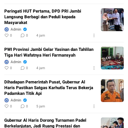
Peringati HUT Pertama, DPD PRI Jambi
Langsung Berbagi dan Peduli kepada
Masyarakat
Admin
0
0
4 jam
PWI Provinsi Jambi Gelar Yasinan dan Tahlilan
Tiga Hari Wafatnya Heri Farmansyah
Admin
0
0
4 jam
Dihadapan Pemerintah Pusat, Gubernur Al
Haris Pastikan Satgas Karhutla Terus Bekerja
Padamkan Titik Api
Admin
0
0
5 jam
Gubernur Al Haris Dorong Turnamen Padel
Berkelanjutan, Jadi Ruang Prestasi dan