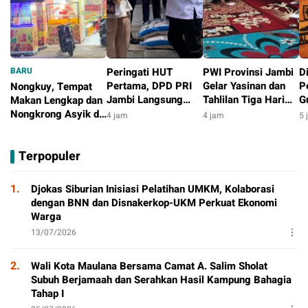
BARU
Peringati HUT
PWI Provinsi Jambi
D
Pertama, DPD PRI
Gelar Yasinan dan
P
Nongkuy, Tempat
Jambi Langsung
Tahlilan Tiga Hari
G
Makan Lengkap dan
Berbagi dan Peduli
Wafatnya Heri
P
Nongkrong Asyik di
4 jam
4 jam
5 
kepada Masyarakat
Farmansyah
K
Kawasan Mendalo
3 jam
B
Jambi
Terpopuler
Ti
1.
Djokas Siburian Inisiasi Pelatihan UMKM, Kolaborasi
dengan BNN dan Disnakerkop-UKM Perkuat Ekonomi
Warga
13/07/2026
2.
Wali Kota Maulana Bersama Camat A. Salim Sholat
Subuh Berjamaah dan Serahkan Hasil Kampung Bahagia
Tahap I